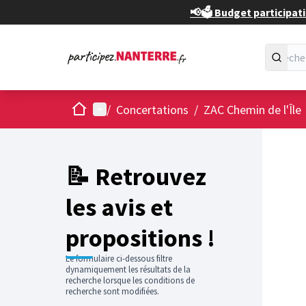
📢🗳️ Budget participati
Accueil
Menu principal
/
Concertations
/
ZAC Chemin de l'Île
📝 Retrouvez
les avis et
propositions !
Le formulaire ci-dessous filtre
dynamiquement les résultats de la
recherche lorsque les conditions de
recherche sont modifiées.