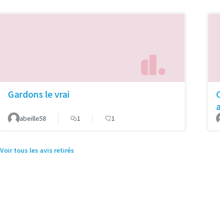
Gardons le vrai
abeille58
1
1
Voir tous les avis retirés