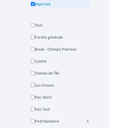
Rejected
Tout
Portée générale
Boule - Champs-Pierreux
Centre
Chemin de l'Île
Les Groues
Parc Nord
Parc Sud
Petit Nanterre