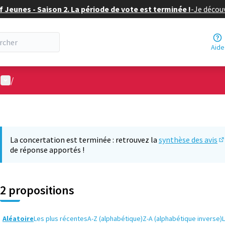
f Jeunes - Saison 2. La période de vote est terminée !
-
Je découv
Aide
Menu utilisateur
/
La concertation est terminée : retrouvez la
synthèse des avis
(S
de réponse apportés !
2 propositions
Aléatoire
Les plus récentes
A-Z (alphabétique)
Z-A (alphabétique inverse)