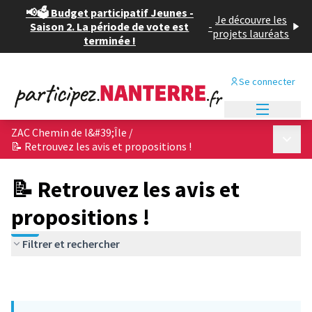
📢🗳️ Budget participatif Jeunes -
Je découvre les
Saison 2. La période de vote est
-
projets lauréats
terminée !
Se connecter
Menu princi
ZAC Chemin de l&#39;Île
/
Menu p
📝 Retrouvez les avis et propositions !
📝 Retrouvez les avis et
propositions !
Filtrer et rechercher