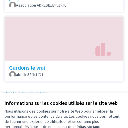
Association ADRESILLE
1
0
Gardons le vrai
abeille58
1
1
Voir tous les avis retirés
Informations sur les cookies utilisés sur le site web
Nous utilisons des cookies sur notre site Web pour améliorer la
performance et les contenus du site. Les cookies nous permettent
Conditions d'utilisation
de fournir une expérience utilisateur et un contenu plus
Paramètres des cookies
personnalisés à partir de nos canaux de médias sociaux.
participez.nanterre.fr sur X
participez.nanterre.fr sur Facebook
participez.nanterre.fr sur Instagram
participez.nanterre.fr sur YouTube
participez.nanterre.fr sur GitHub