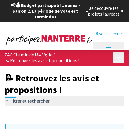
📢🗳️ Budget participatif Jeunes -
Je découvre les
Saison 2. La période de vote est
-
projets lauréats
terminée !
Se connecter
Menu princi
ZAC Chemin de l&#39;Île
/
Menu p
📝 Retrouvez les avis et propositions !
📝 Retrouvez les avis et
propositions !
Filtrer et rechercher