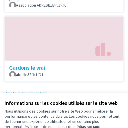
Association ADRESILLE
1
0
Gardons le vrai
abeille58
1
1
Voir tous les avis retirés
Informations sur les cookies utilisés sur le site web
Nous utilisons des cookies sur notre site Web pour améliorer la
performance et les contenus du site. Les cookies nous permettent
Conditions d'utilisation
de fournir une expérience utilisateur et un contenu plus
Paramètres des cookies
personnalisés à partir de nos canaux de médias sociaux.
participez.nanterre.fr sur X
participez.nanterre.fr sur Facebook
participez.nanterre.fr sur Instagram
participez.nanterre.fr sur YouTube
participez.nanterre.fr sur GitHub