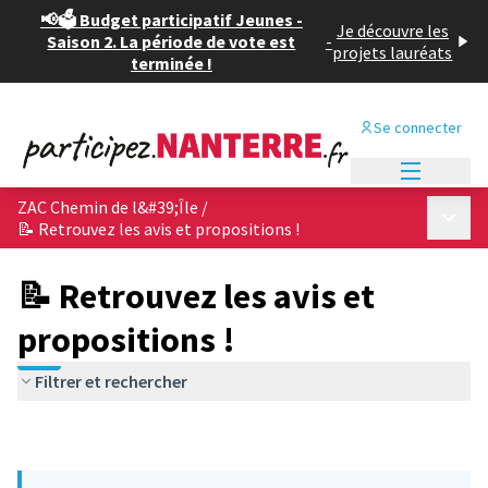
📢🗳️ Budget participatif Jeunes -
Je découvre les
Saison 2. La période de vote est
-
projets lauréats
terminée !
Se connecter
Menu princi
ZAC Chemin de l&#39;Île
/
Menu p
📝 Retrouvez les avis et propositions !
📝 Retrouvez les avis et
propositions !
Filtrer et rechercher