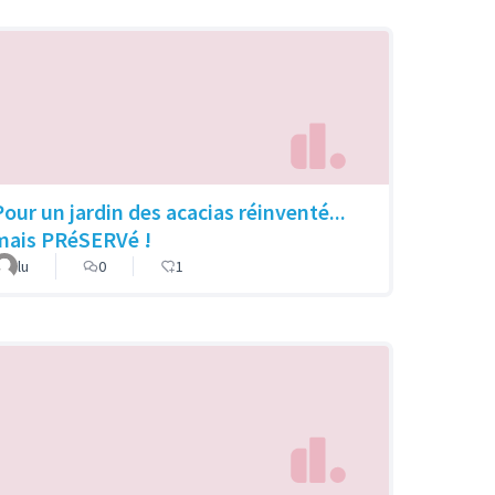
Pour un jardin des acacias réinventé...
mais PRéSERVé !
lu
0
1