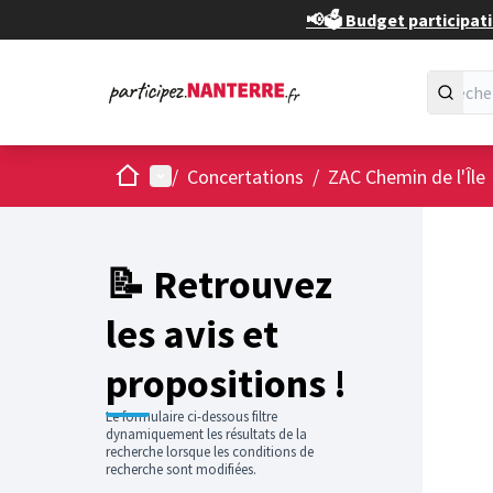
📢🗳️ Budget participati
Accueil
Menu principal
/
Concertations
/
ZAC Chemin de l'Île
📝 Retrouvez
les avis et
propositions !
Le formulaire ci-dessous filtre
dynamiquement les résultats de la
recherche lorsque les conditions de
recherche sont modifiées.