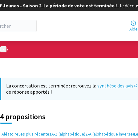
f Jeunes - Saison 2. La période de vote est terminée !
-
Je découv
Aide
Menu utilisateur
/
La concertation est terminée : retrouvez la
synthèse des avis
(S
de réponse apportés !
4 propositions
Aléatoire
Les plus récentes
A-Z (alphabétique)
Z-A (alphabétique inverse)
L