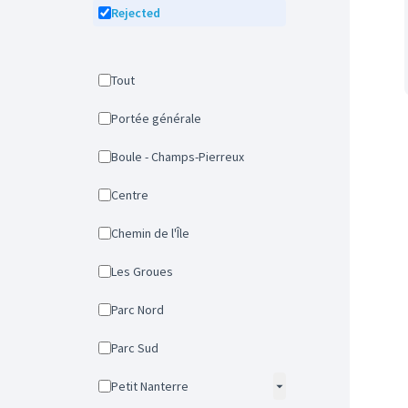
Rejected
Tout
Portée générale
Boule - Champs-Pierreux
Centre
Chemin de l'Île
Les Groues
Parc Nord
Parc Sud
Petit Nanterre