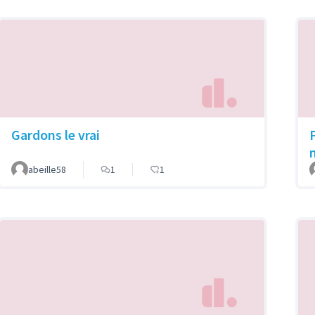
Gardons le vrai
abeille58
1
1