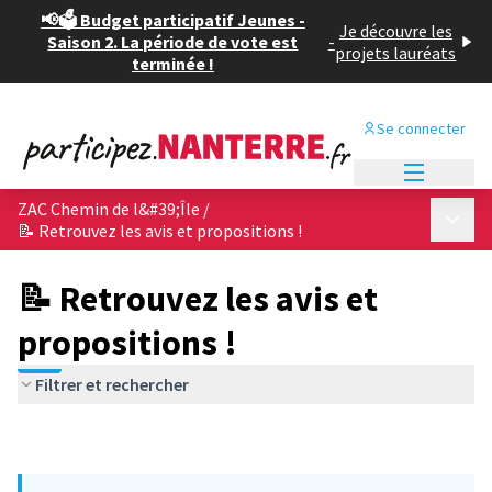
📢🗳️ Budget participatif Jeunes -
Je découvre les
Saison 2. La période de vote est
-
projets lauréats
terminée !
Se connecter
Menu princi
ZAC Chemin de l&#39;Île
/
Menu p
📝 Retrouvez les avis et propositions !
📝 Retrouvez les avis et
propositions !
Filtrer et rechercher