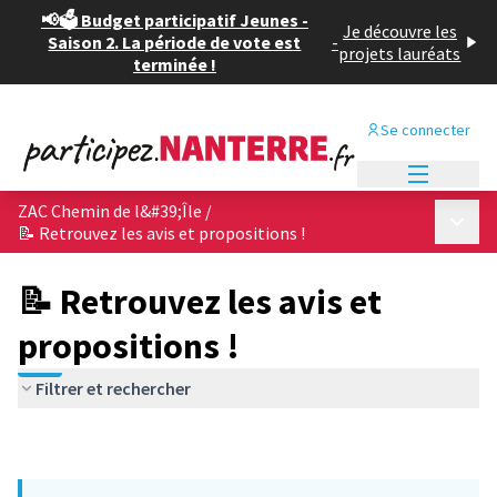
📢🗳️ Budget participatif Jeunes -
Je découvre les
Saison 2. La période de vote est
-
projets lauréats
terminée !
Se connecter
Menu princi
ZAC Chemin de l&#39;Île
/
Menu p
📝 Retrouvez les avis et propositions !
📝 Retrouvez les avis et
propositions !
Filtrer et rechercher