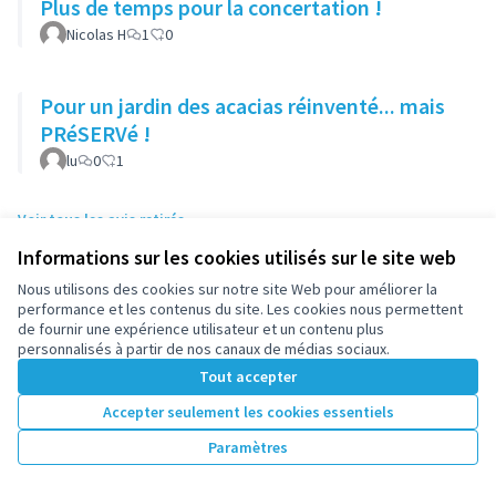
Plus de temps pour la concertation !
Nicolas H
1
0
Pour un jardin des acacias réinventé... mais
PRéSERVé !
lu
0
1
Voir tous les avis retirés
Informations sur les cookies utilisés sur le site web
Nous utilisons des cookies sur notre site Web pour améliorer la
performance et les contenus du site. Les cookies nous permettent
de fournir une expérience utilisateur et un contenu plus
personnalisés à partir de nos canaux de médias sociaux.
Conditions d'utilisation
Tout accepter
Paramètres des cookies
participez.nanterre.fr sur X
participez.nanterre.fr sur Facebook
participez.nanterre.fr sur Instagram
participez.nanterre.fr sur YouTube
participez.nanterre.fr sur GitHub
Accepter seulement les cookies essentiels
(Lien externe)
(Lien externe)
(Lien externe)
(Lien externe)
(Lien externe)
Paramètres