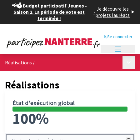
📢🗳️ Budget participatif Jeunes -
Je découvre les
Saison 2. La période de vote est
-
projets lauréats
terminée !
Se connecter
Menu princi
Menu p
Réalisations
/
Réalisations
État d'exécution global
100%
Rechercher des réalisations