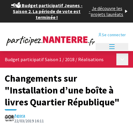
📢🗳️ Budget participatif Jeunes -
Je découvre les
Saison 2. La période de vote est
-
projets lauréats
terminée !
Se connecter
Menu princi
Menu p
Budget participatif Saison 1 / 2018
/
Réalisations
Changements sur
"Installation d’une boîte à
livres Quartier République"
Agora
22/03/2019 16:11