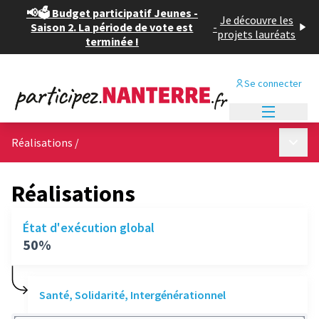
📢🗳️ Budget participatif Jeunes -
Je découvre les
Saison 2. La période de vote est
-
projets lauréats
terminée !
Se connecter
Menu princi
Menu p
Réalisations
/
Réalisations
État d'exécution global
50%
Santé, Solidarité, Intergénérationnel