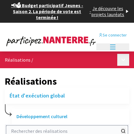
📢🗳️ Budget participatif Jeunes -
Je découvre les
Saison 2. La période de vote est
-
projets lauréats
terminée !
Se connecter
Menu princi
Menu p
Réalisations
/
Réalisations
État d'exécution global
Développement culturel
Rechercher des réalisations