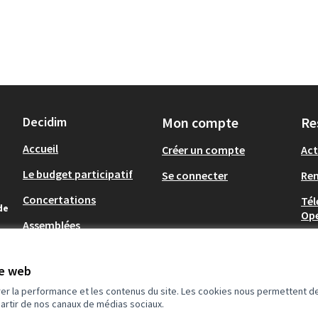
Decidim
Mon compte
Re
Accueil
Créer un compte
Act
Le budget participatif
Se connecter
Re
Concertations
Tél
de
Op
Assemblées
.
te web
rer la performance et les contenus du site. Les cookies nous permettent de
partir de nos canaux de médias sociaux.