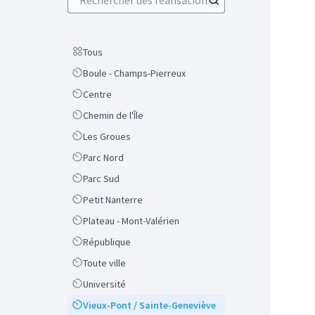
Scope
Tous
Scope
Boule - Champs-Pierreux
Scope
Centre
Scope
Chemin de l'Île
Scope
Les Groues
Scope
Parc Nord
Scope
Parc Sud
Scope
Petit Nanterre
Scope
Plateau - Mont-Valérien
Scope
République
Scope
Toute ville
Scope
Université
Scope
Vieux-Pont / Sainte-Geneviève