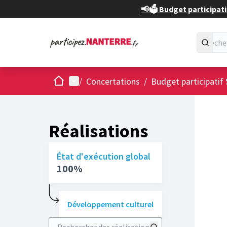
📢🗳️ Budget participati
Accueil
Menu principal
/
Concertations
/
Budget participatif 
Réalisations
État d'exécution global
100%
Développement culturel
Rechercher des réalisations