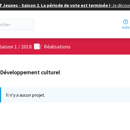
f Jeunes - Saison 2. La période de vote est terminée !
-
Je découv
Aide
Menu utilisateur
Saison 1 / 2018
/
Réalisations
Développement culturel
Il n'y a aucun projet.