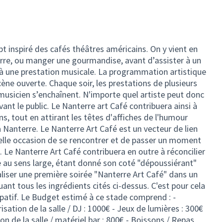
t inspiré des cafés théâtres américains. On y vient en
erre, ou manger une gourmandise, avant d’assister à un
à une prestation musicale. La programmation artistique
ne ouverte. Chaque soir, les prestations de plusieurs
usicien s’enchaînent. N'importe quel artiste peut donc
vant le public. Le Nanterre art Café contribuera ainsi à
s, tout en attirant les têtes d'affiches de l'humour
à Nanterre. Le Nanterre Art Café est un vecteur de lien
belle occasion de se rencontrer et de passer un moment
 Le Nanterre Art Café contribuera en outre à réconcilier
re au sens large, étant donné son coté "dépoussiérant"
liser une première soirée "Nanterre Art Café" dans un
luant tous les ingrédients cités ci-dessus. C'est pour cela
ipatif. Le Budget estimé à ce stade comprend : -
isation de la salle / DJ : 1000€ - Jeux de lumières : 300€
n de la salle / matériel bar : 800€ - Boissons / Repas