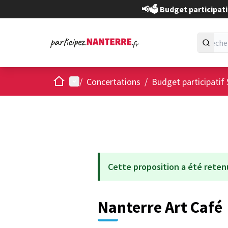
📢🗳️ Budget participati
Accueil
Menu principal
/
Concertations
/
Budget participatif 
Cette proposition a été reten
Nanterre Art Café