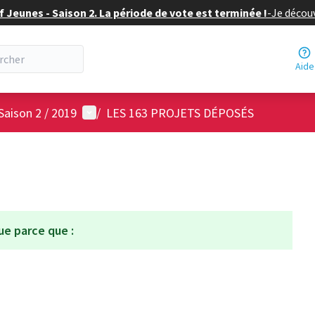
f Jeunes - Saison 2. La période de vote est terminée !
-
Je découv
Aide
Menu utilisateur
Saison 2 / 2019
/
LES 163 PROJETS DÉPOSÉS
ue parce que :