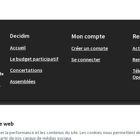
Decidim
Mon compte
Re
Accueil
Créer un compte
Act
Le budget participatif
Se connecter
Re
Concertations
Tél
de
Op
Assemblées
.
te web
rer la performance et les contenus du site. Les cookies nous permettent de
partir de nos canaux de médias sociaux.