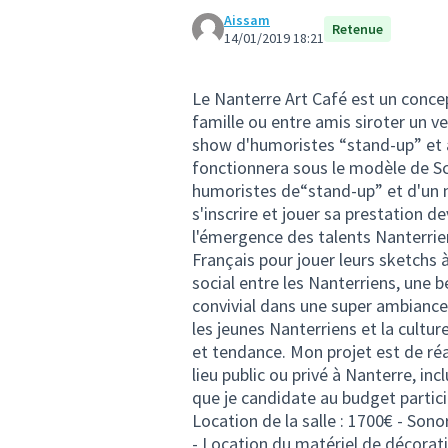
Aissam
Retenue
14/01/2019 18:21
Le Nanterre Art Café est un concep
famille ou entre amis siroter un v
show d'humoristes “stand-up” et 
fonctionnera sous le modèle de Scè
humoristes de“stand-up” et d'un m
s'inscrire et jouer sa prestation de
l'émergence des talents Nanterrien
Français pour jouer leurs sketchs 
social entre les Nanterriens, une 
convivial dans une super ambiance.
les jeunes Nanterriens et la cultu
et tendance. Mon projet est de réa
lieu public ou privé à Nanterre, inc
que je candidate au budget partic
Location de la salle : 1700€ - Sonor
- Location du matériel de décoratio