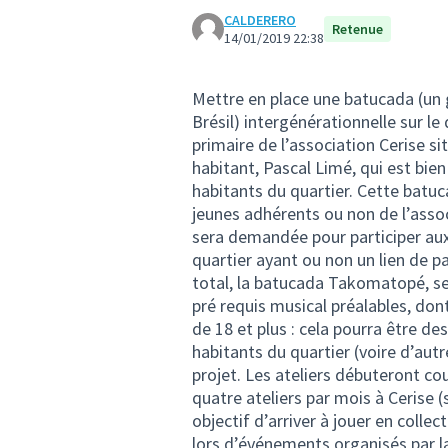
CALDERERO
Retenue
14/01/2019 22:38
Mettre en place une batucada (un 
Brésil) intergénérationnelle sur le
primaire de l’association Cerise si
habitant, Pascal Limé, qui est bien
habitants du quartier. Cette batu
jeunes adhérents ou non de l’assoc
sera demandée pour participer aux 
quartier ayant ou non un lien de pa
total, la batucada Takomatopé, se
pré requis musical préalables, don
de 18 et plus : cela pourra être d
habitants du quartier (voire d’autr
projet. Les ateliers débuteront co
quatre ateliers par mois à Cerise (
objectif d’arriver à jouer en colle
lors d’événements organisés par la 