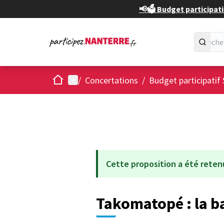
📢🗳️ Budget participati
Accueil
Menu principal
/
Concertations
/
Budget participatif 
Cette proposition a été reten
Takomatopé : la b