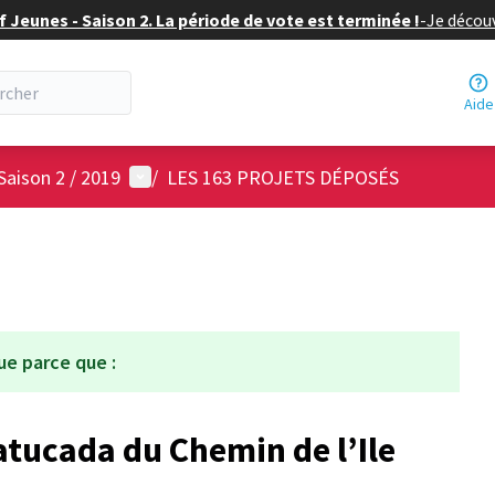
f Jeunes - Saison 2. La période de vote est terminée !
-
Je découv
Aide
Menu utilisateur
Saison 2 / 2019
/
LES 163 PROJETS DÉPOSÉS
ue parce que :
atucada du Chemin de l’Ile