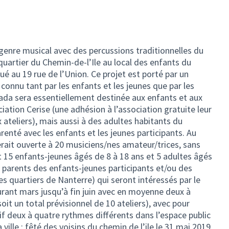
genre musical avec des percussions traditionnelles du
 quartier du Chemin-de-l’Ile au local des enfants du
tué au 19 rue de l’Union. Ce projet est porté par un
 connu tant par les enfants et les jeunes que par les
cada sera essentiellement destinée aux enfants et aux
iation Cerise (une adhésion à l’association gratuite leur
ateliers), mais aussi à des adultes habitants du
renté avec les enfants et les jeunes participants. Au
rait ouverte à 20 musiciens/nes amateur/trices, sans
t 15 enfants-jeunes âgés de 8 à 18 ans et 5 adultes âgés
es parents des enfants-jeunes participants et/ou des
es quartiers de Nanterre) qui seront intéressés par le
urant mars jusqu’à fin juin avec en moyenne deux à
soit un total prévisionnel de 10 ateliers), avec pour
ctif deux à quatre rythmes différents dans l’espace public
ville : fêté des voisins du chemin de l’ile le 31 mai 2019,