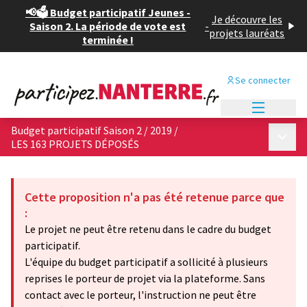
📢🗳️ Budget participatif Jeunes -
Je découvre les
Saison 2. La période de vote est
-
projets lauréats
terminée !
Se connecter
Menu princi
Budget participatif Saison 2 / 2019
/
Menu p
LES 163 PROJETS DÉPOSÉS
Cette proposition n'a pas été retenue parce que
:
Le projet ne peut être retenu dans le cadre du budget
participatif.
L'équipe du budget participatif a sollicité à plusieurs
reprises le porteur de projet via la plateforme. Sans
contact avec le porteur, l'instruction ne peut être