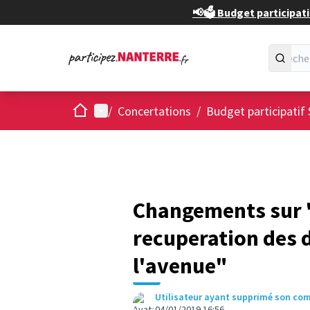
📢🗳️ Budget participati
Accueil
Menu principal
/
Concertations
/
Budget participatif 
Changements sur "
recuperation des 
l'avenue"
Utilisateur ayant supprimé son co
04/01/2019 16:56