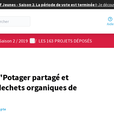
f Jeunes - Saison 2. La période de vote est terminée !
-
Je découv
Aide
Menu utilisateur
Saison 2 / 2019
/
LES 163 PROJETS DÉPOSÉS
Potager partagé et
dechets organiques de
mpte