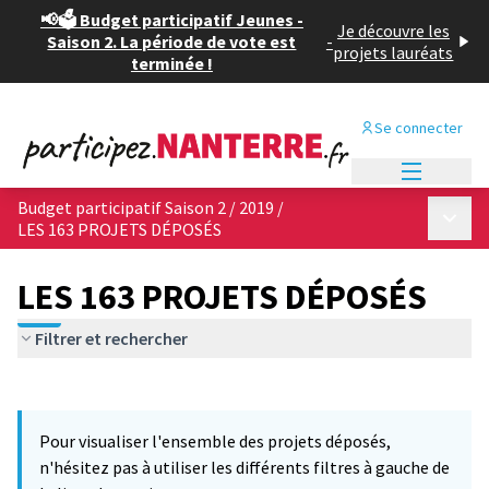
📢🗳️ Budget participatif Jeunes -
Je découvre les
Saison 2. La période de vote est
-
projets lauréats
terminée !
Se connecter
Menu princi
Budget participatif Saison 2 / 2019
/
Menu p
LES 163 PROJETS DÉPOSÉS
LES 163 PROJETS DÉPOSÉS
Filtrer et rechercher
Passer la carte
Leaflet
|
©
OpenStreetMap
contributors
L'élément suivant est une carte qui présente les éléments de cet
+
Pour visualiser l'ensemble des projets déposés,
−
n'hésitez pas à utiliser les différents filtres à gauche de