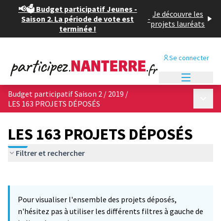
📢🗳️ Budget participatif Jeunes -
Je découvre les
Saison 2. La période de vote est
-
projets lauréats
terminée !
Se connecter
Menu princi
Budget participatif Saison 2 / 2019
/
Menu p
LES 163 PROJETS DÉPOSÉS
LES 163 PROJETS DÉPOSÉS
Filtrer et rechercher
Passer la carte
Leaflet
|
©
OpenStreetMap
contributors
11
L'élément suivant est une carte qui présente les éléments de cet
+
Pour visualiser l'ensemble des projets déposés,
−
n'hésitez pas à utiliser les différents filtres à gauche de