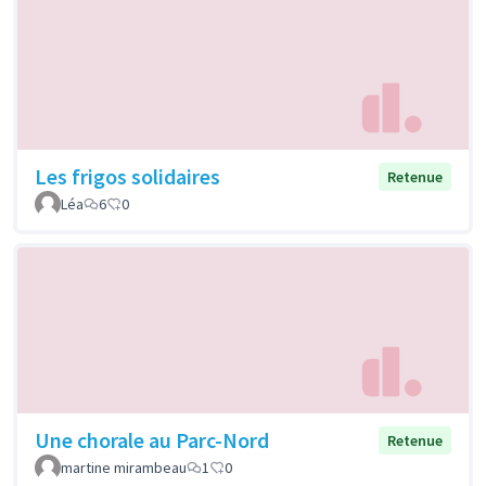
Les frigos solidaires
Retenue
Léa
6
0
Une chorale au Parc-Nord
Retenue
martine mirambeau
1
0