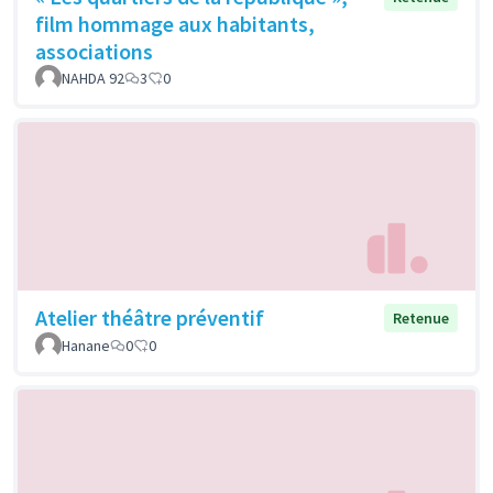
film hommage aux habitants,
associations
NAHDA 92
3
0
Atelier théâtre préventif
Retenue
Hanane
0
0