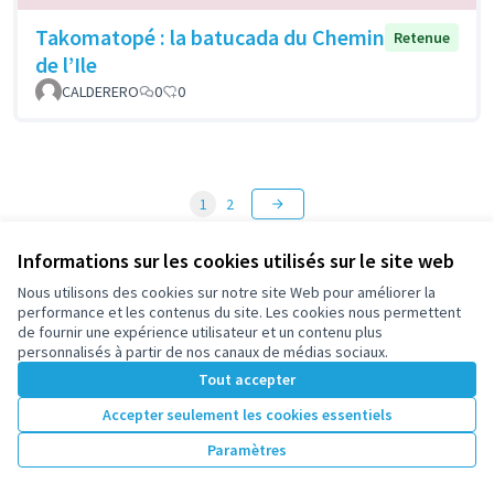
Takomatopé : la batucada du Chemin
Retenue
de l’Ile
CALDERERO
0
0
1
2
Résultats par page :
50
Informations sur les cookies utilisés sur le site web
Nous utilisons des cookies sur notre site Web pour améliorer la
performance et les contenus du site. Les cookies nous permettent
Voir toutes les propositions retirées
de fournir une expérience utilisateur et un contenu plus
personnalisés à partir de nos canaux de médias sociaux.
Tout accepter
Conditions d'utilisation
Accepter seulement les cookies essentiels
Paramètres des cookies
participez.nanterre.fr sur X
participez.nanterre.fr sur Facebook
participez.nanterre.fr sur Instagram
participez.nanterre.fr sur YouTube
participez.nanterre.fr sur GitHub
Paramètres
(Lien externe)
(Lien externe)
(Lien externe)
(Lien externe)
(Lien externe)