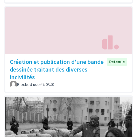
Création et publication d'une bande
Retenue
dessinée traitant des diverses
incivilités
Blocked user
0
0