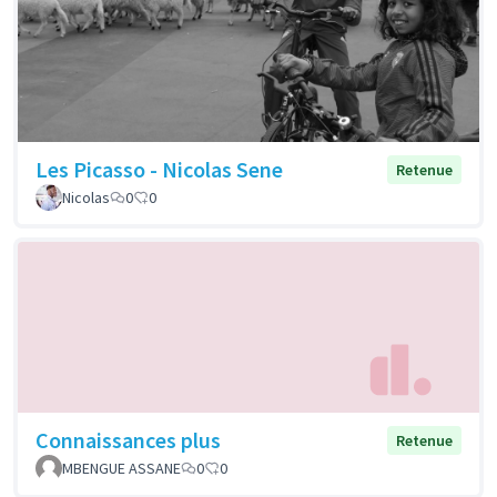
Les Picasso - Nicolas Sene
Retenue
Nicolas
0
0
Connaissances plus
Retenue
MBENGUE ASSANE
0
0