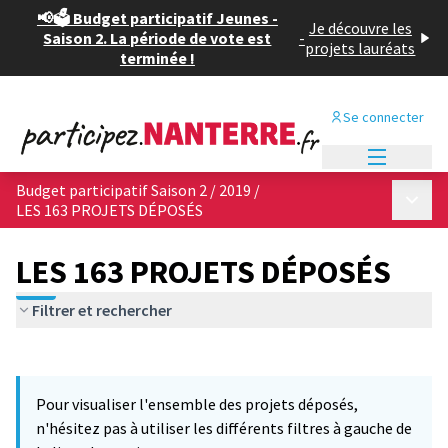
📢🗳️ Budget participatif Jeunes -
Je découvre les
Saison 2. La période de vote est
-
projets lauréats
terminée !
Se connecter
Menu princi
Budget participatif Saison 2 / 2019
/
Menu p
LES 163 PROJETS DÉPOSÉS
LES 163 PROJETS DÉPOSÉS
Filtrer et rechercher
Passer la carte
Leaflet
|
©
OpenStreetMap
contributors
4
L'élément suivant est une carte qui présente les éléments de cet
+
Pour visualiser l'ensemble des projets déposés,
−
n'hésitez pas à utiliser les différents filtres à gauche de