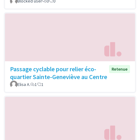
Blocked user
0
0
Passage cyclable pour relier éco-
Retenue
quartier Sainte-Geneviève au Centre
Elisa A.
1
1