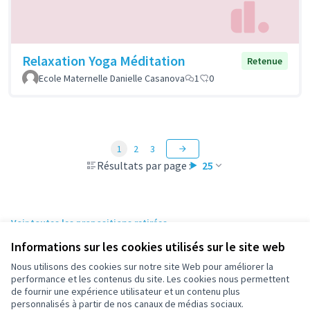
Relaxation Yoga Méditation
Retenue
Ecole Maternelle Danielle Casanova
1
0
1
2
3
Résultats par page :
25
Voir toutes les propositions retirées
Informations sur les cookies utilisés sur le site web
Nous utilisons des cookies sur notre site Web pour améliorer la
Conditions d'utilisation
performance et les contenus du site. Les cookies nous permettent
Paramètres des cookies
de fournir une expérience utilisateur et un contenu plus
participez.nanterre.fr sur X
participez.nanterre.fr sur Facebook
participez.nanterre.fr sur Instagram
participez.nanterre.fr sur YouTube
participez.nanterre.fr sur GitHub
personnalisés à partir de nos canaux de médias sociaux.