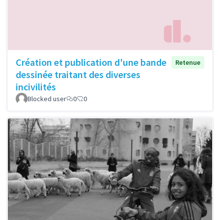
Création et publication d'une bande
Retenue
dessinée traitant des diverses
incivilités
Blocked user
0
0