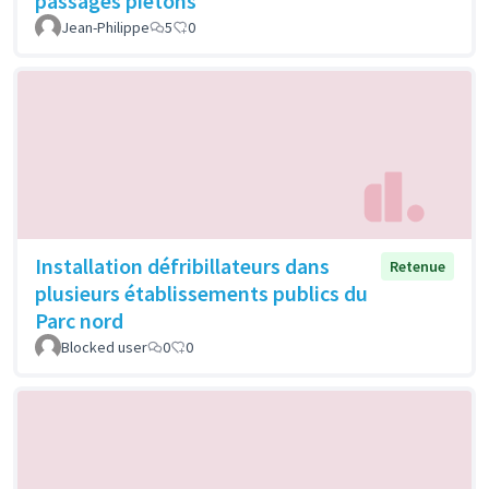
passages piètons
Jean-Philippe
5
0
Installation défribillateurs dans
Retenue
plusieurs établissements publics du
Parc nord
Blocked user
0
0