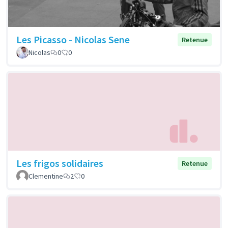
Les Picasso - Nicolas Sene
Retenue
Nicolas
0
0
Les frigos solidaires
Retenue
Clementine
2
0