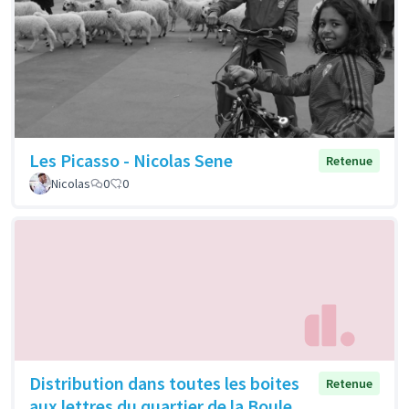
Les Picasso - Nicolas Sene
Retenue
Nicolas
0
0
Distribution dans toutes les boites
Retenue
aux lettres du quartier de la Boule