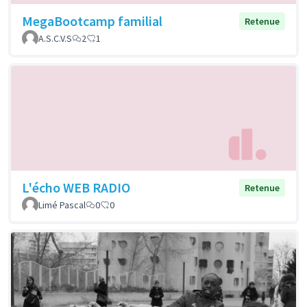
MegaBootcamp familial
Retenue
A.S.C.V.S
2
1
L'écho WEB RADIO
Retenue
Limé Pascal
0
0