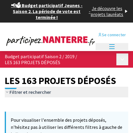
📢🗳️ Budget participatif Jeunes -
Je découvre les
Saison 2. La période de vote est
-
projets lauréats
terminée !
Se connecter
Menu princi
Budget participatif Saison 2 / 2019
/
Menu p
LES 163 PROJETS DÉPOSÉS
LES 163 PROJETS DÉPOSÉS
Filtrer et rechercher
Passer la carte
Leaflet
|
©
OpenStreetMap
contributors
6
L'élément suivant est une carte qui présente les éléments de cet
+
Pour visualiser l'ensemble des projets déposés,
−
n'hésitez pas à utiliser les différents filtres à gauche de