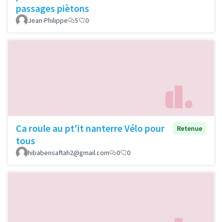
passages piètons
Jean-Philippe
5
0
Ca roule au pt'it nanterre Vélo pour
Retenue
tous
hibabensaftah2@gmail.com
0
0