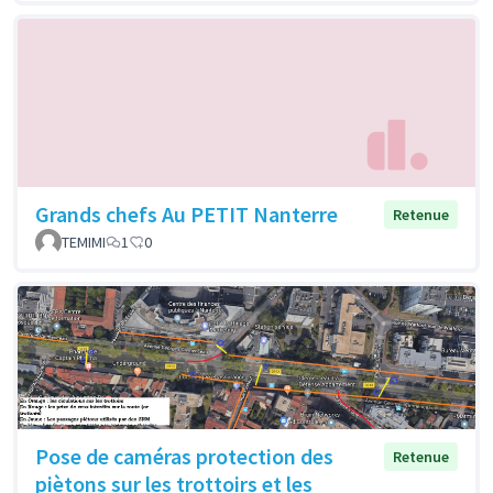
Grands chefs Au PETIT Nanterre
Retenue
TEMIMI
1
0
Pose de caméras protection des
Retenue
piètons sur les trottoirs et les