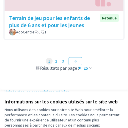
Terrain de jeu pour les enfants de
Retenue
plus de 6 ans et pour les jeunes
AdoCentre
5
1
1
2
3
Résultats par page :
25
Voir toutes les propositions retirées
Informations sur les cookies utilisés sur le site web
Nous utilisons des cookies sur notre site Web pour améliorer la
Conditions d'utilisation
performance et les contenus du site. Les cookies nous permettent
Paramètres des cookies
de fournir une expérience utilisateur et un contenu plus
participez.nanterre.fr sur X
participez.nanterre.fr sur Facebook
participez.nanterre.fr sur Instagram
participez.nanterre.fr sur YouTube
participez.nanterre.fr sur GitHub
personnalisés à partir de nos canaux de médias sociaux.