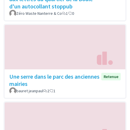
d'un autocollant stoppub
Zéro Waste Nanterre & Co
1
0
Une serre dans le parc des anciennes
Retenue
mairies
bauret jeanpaul
2
1