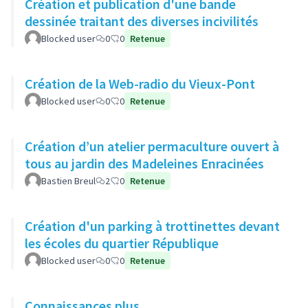
Création et publication d'une bande
dessinée traitant des diverses incivilités
Blocked user
0
0
Retenue
Création de la Web-radio du Vieux-Pont
Blocked user
0
0
Retenue
Création d’un atelier permaculture ouvert à
tous au jardin des Madeleines Enracinées
Bastien Breul
2
0
Retenue
Création d'un parking à trottinettes devant
les écoles du quartier République
Blocked user
0
0
Retenue
Connaissances plus