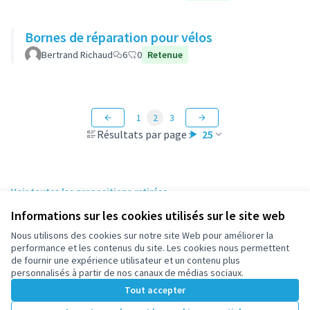
Bornes de réparation pour vélos
Bertrand Richaud
6
0
Retenue
1
2
3
Résultats par page :
25
Voir toutes les propositions retirées
Informations sur les cookies utilisés sur le site web
Nous utilisons des cookies sur notre site Web pour améliorer la
Conditions d'utilisation
performance et les contenus du site. Les cookies nous permettent
Paramètres des cookies
de fournir une expérience utilisateur et un contenu plus
participez.nanterre.fr sur X
participez.nanterre.fr sur Facebook
participez.nanterre.fr sur Instagram
participez.nanterre.fr sur YouTube
participez.nanterre.fr sur GitHub
personnalisés à partir de nos canaux de médias sociaux.
(Lien externe)
(Lien externe)
(Lien externe)
(Lien externe)
(Lien externe)
Tout accepter