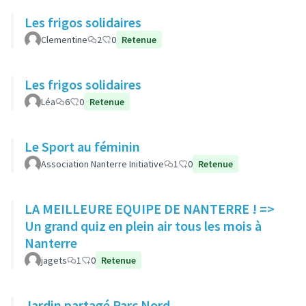
Les frigos solidaires
Clementine
2
0
Retenue
Les frigos solidaires
Léa
6
0
Retenue
Le Sport au féminin
Association Nanterre Initiative
1
0
Retenue
LA MEILLEURE EQUIPE DE NANTERRE ! =>
Un grand quiz en plein air tous les mois à
Nanterre
jagets
1
0
Retenue
Jardin partagé Parc Nord