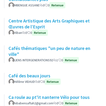
MBENGUE ASSANE
0
0
Retenue
Centre Artistique des Arts Graphiques et
Œuvres de l’Esprit
Alban
0
0
Retenue
Cafés thématiques "un peu de nature en
ville"
LIENS INTERGENERATIONS92
1
0
Retenue
Café des beaux jours
Hélène VIDAUD
0
0
Retenue
Ca roule au pt'it nanterre Vélo pour tous
hibabensaftah2@gmail.com
0
0
Retenue