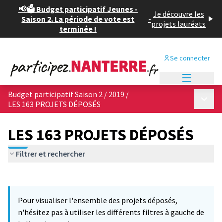
📢🗳️ Budget participatif Jeunes -
Je découvre les
Saison 2. La période de vote est
-
projets lauréats
terminée !
Se connecter
Menu princi
Budget participatif Saison 2 / 2019
/
Menu p
LES 163 PROJETS DÉPOSÉS
LES 163 PROJETS DÉPOSÉS
Filtrer et rechercher
Passer la carte
Leaflet
|
©
OpenStreetMap
contributors
L'élément suivant est une carte qui présente les éléments de cet
+
Pour visualiser l'ensemble des projets déposés,
−
n'hésitez pas à utiliser les différents filtres à gauche de