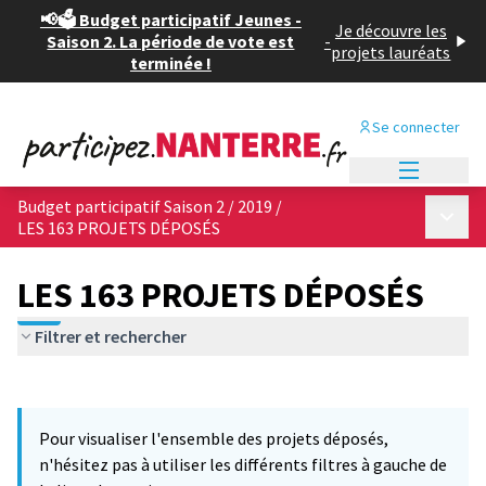
📢🗳️ Budget participatif Jeunes -
Je découvre les
Saison 2. La période de vote est
-
projets lauréats
terminée !
Se connecter
Menu princi
Budget participatif Saison 2 / 2019
/
Menu p
LES 163 PROJETS DÉPOSÉS
LES 163 PROJETS DÉPOSÉS
Filtrer et rechercher
Passer la carte
Leaflet
|
©
OpenStreetMap
contributors
L'élément suivant est une carte qui présente les éléments de cet
+
Pour visualiser l'ensemble des projets déposés,
−
n'hésitez pas à utiliser les différents filtres à gauche de