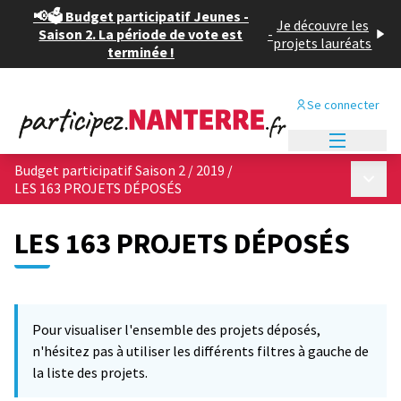
📢🗳️ Budget participatif Jeunes -
Je découvre les
Saison 2. La période de vote est
-
projets lauréats
terminée !
Se connecter
Menu princi
Budget participatif Saison 2 / 2019
/
Menu p
LES 163 PROJETS DÉPOSÉS
LES 163 PROJETS DÉPOSÉS
Passer la carte
Leaflet
|
©
OpenStreetMap
contributors
L'élément suivant est une carte qui présente les éléments de cet
+
Pour visualiser l'ensemble des projets déposés,
−
n'hésitez pas à utiliser les différents filtres à gauche de
la liste des projets.