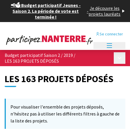
📢🗳️ Budget participatif Jeunes -
Je découvre les
Saison 2. La période de vote est
-
projets lauréats
terminée !
Se connecter
Menu princi
Budget participatif Saison 2 / 2019
/
Menu p
LES 163 PROJETS DÉPOSÉS
LES 163 PROJETS DÉPOSÉS
Passer la carte
Leaflet
|
©
OpenStreetMap
contributors
L'élément suivant est une carte qui présente les éléments de cet
+
Pour visualiser l'ensemble des projets déposés,
−
n'hésitez pas à utiliser les différents filtres à gauche de
la liste des projets.