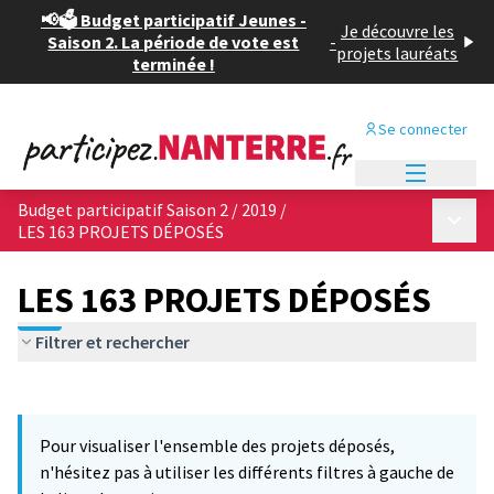
📢🗳️ Budget participatif Jeunes -
Je découvre les
Saison 2. La période de vote est
-
projets lauréats
terminée !
Se connecter
Menu princi
Budget participatif Saison 2 / 2019
/
Menu p
LES 163 PROJETS DÉPOSÉS
LES 163 PROJETS DÉPOSÉS
Filtrer et rechercher
Passer la carte
Leaflet
|
©
OpenStreetMap
contributors
L'élément suivant est une carte qui présente les éléments de cet
+
Pour visualiser l'ensemble des projets déposés,
−
n'hésitez pas à utiliser les différents filtres à gauche de