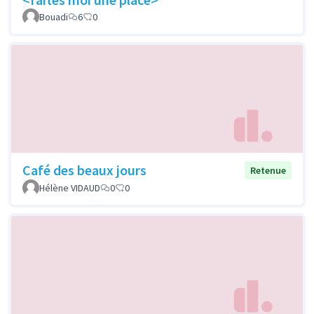
Bouadi
6
0
Café des beaux jours
Retenue
Hélène VIDAUD
0
0