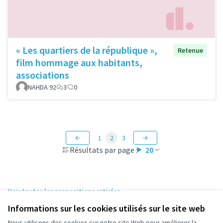
« Les quartiers de la république »,
Retenue
film hommage aux habitants,
associations
NAHDA 92
3
0
1
2
3
Résultats par page :
20
Voir toutes les propositions retirées
Informations sur les cookies utilisés sur le site web
Nous utilisons des cookies sur notre site Web pour améliorer la