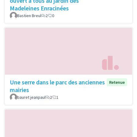
ouvert à tous au jardin des
Madeleines Enracinées
Bastien Breul
2
0
Une serre dans le parc des anciennes
Retenue
mairies
bauret jeanpaul
2
1