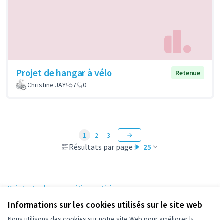
Projet de hangar à vélo
Retenue
Christine JAY
7
0
1
2
3
Résultats par page :
25
Voir toutes les propositions retirées
Informations sur les cookies utilisés sur le site web
Nous utilisons des cookies sur notre site Web pour améliorer la