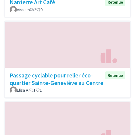
Nanterre Art Café
Retenue
Aissam
2
0
Passage cyclable pour relier éco-
Retenue
quartier Sainte-Geneviève au Centre
Elisa A.
1
1