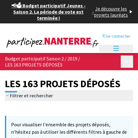
📢🗳️ Budget participatif Jeunes -
Je découvre les
Saison 2. La période de vote est
-
projets lauréats
terminée !
Se connecter
Menu princi
Budget participatif Saison 2 / 2019
/
Menu p
LES 163 PROJETS DÉPOSÉS
LES 163 PROJETS DÉPOSÉS
Filtrer et rechercher
Passer la carte
Leaflet
|
©
OpenStreetMap
contributors
6
L'élément suivant est une carte qui présente les éléments de cet
+
Pour visualiser l'ensemble des projets déposés,
−
n'hésitez pas à utiliser les différents filtres à gauche de