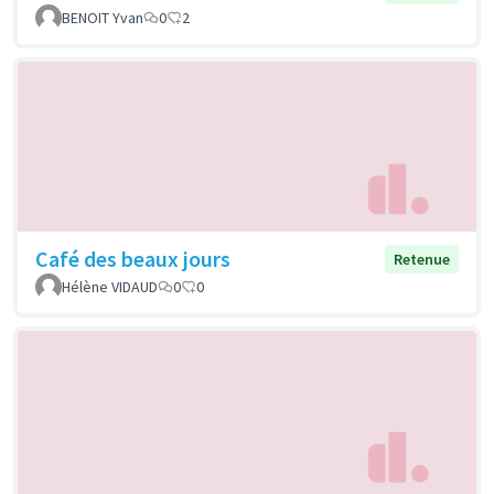
BENOIT Yvan
0
2
Café des beaux jours
Retenue
Hélène VIDAUD
0
0