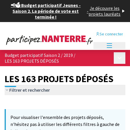
📢🗳️ Budget participatif Jeunes -
Je découvre les
Saison 2. La période de vote est
-
projets lauréats
terminée !
Se connecter
Menu princi
Budget participatif Saison 2 / 2019
/
Menu p
LES 163 PROJETS DÉPOSÉS
LES 163 PROJETS DÉPOSÉS
Filtrer et rechercher
Passer la carte
Leaflet
|
©
OpenStreetMap
contributors
L'élément suivant est une carte qui présente les éléments de cet
+
Pour visualiser l'ensemble des projets déposés,
−
n'hésitez pas à utiliser les différents filtres à gauche de