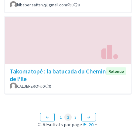
hibabensaftah2@gmail.com
0
0
Takomatopé : la batucada du Chemin
Retenue
de l’Ile
CALDERERO
0
0
1
2
3
Résultats par page :
20