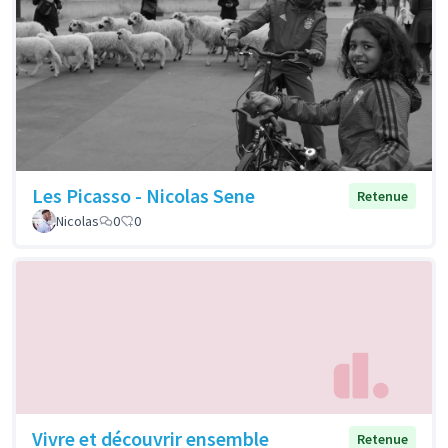
Les Picasso - Nicolas Sene
Retenue
Nicolas
0
0
Vivre et découvrir ensemble
Retenue