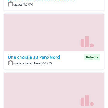
jagets
1
0
Une chorale au Parc-Nord
Retenue
martine mirambeau
1
0