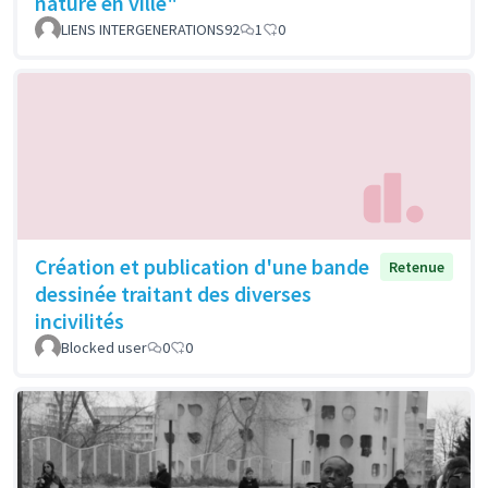
nature en ville"
LIENS INTERGENERATIONS92
1
0
Création et publication d'une bande
Retenue
dessinée traitant des diverses
incivilités
Blocked user
0
0