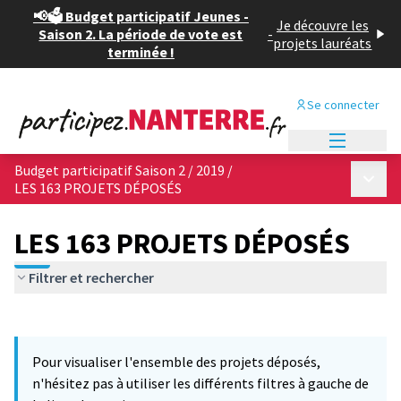
📢🗳️ Budget participatif Jeunes -
Je découvre les
Saison 2. La période de vote est
-
projets lauréats
terminée !
Se connecter
Menu princi
Budget participatif Saison 2 / 2019
/
Menu p
LES 163 PROJETS DÉPOSÉS
LES 163 PROJETS DÉPOSÉS
Filtrer et rechercher
Passer la carte
Leaflet
|
©
OpenStreetMap
contributors
L'élément suivant est une carte qui présente les éléments de cet
+
Pour visualiser l'ensemble des projets déposés,
−
n'hésitez pas à utiliser les différents filtres à gauche de