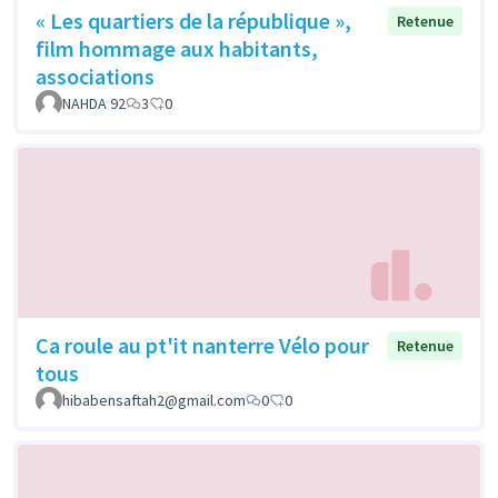
« Les quartiers de la république »,
Retenue
film hommage aux habitants,
associations
NAHDA 92
3
0
Ca roule au pt'it nanterre Vélo pour
Retenue
tous
hibabensaftah2@gmail.com
0
0