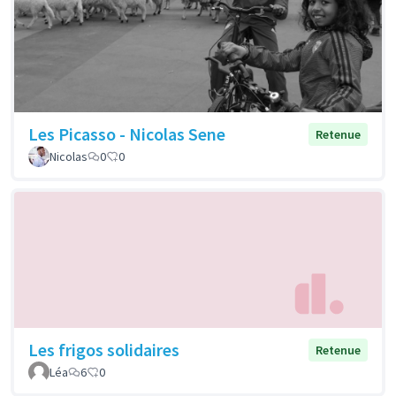
Les Picasso - Nicolas Sene
Retenue
Nicolas
0
0
Les frigos solidaires
Retenue
Léa
6
0