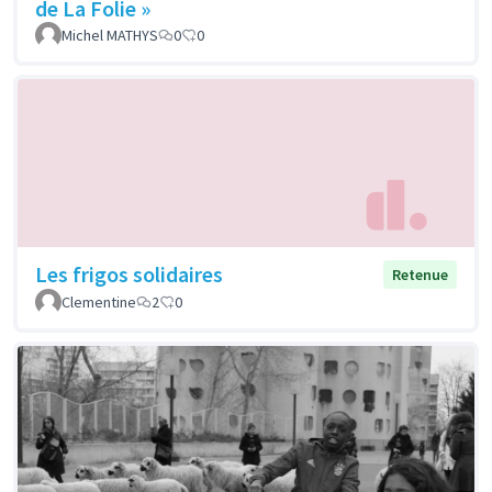
de La Folie »
Michel MATHYS
0
0
Les frigos solidaires
Retenue
Clementine
2
0