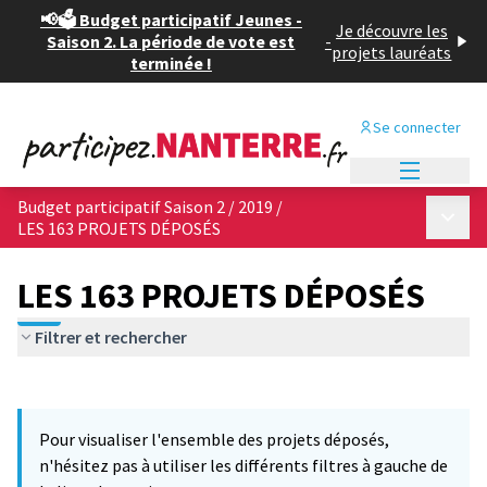
📢🗳️ Budget participatif Jeunes -
Je découvre les
Saison 2. La période de vote est
-
projets lauréats
terminée !
Se connecter
Menu princi
Budget participatif Saison 2 / 2019
/
Menu p
LES 163 PROJETS DÉPOSÉS
LES 163 PROJETS DÉPOSÉS
Filtrer et rechercher
Passer la carte
Leaflet
|
©
OpenStreetMap
contributors
L'élément suivant est une carte qui présente les éléments de cet
+
Pour visualiser l'ensemble des projets déposés,
−
n'hésitez pas à utiliser les différents filtres à gauche de