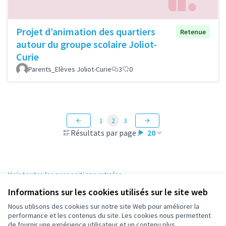
Projet d’animation des quartiers
Retenue
autour du groupe scolaire Joliot-
Curie
Parents_Elèves Joliot-Curie
3
0
1
2
3
Résultats par page :
20
Voir toutes les propositions retirées
Informations sur les cookies utilisés sur le site web
Nous utilisons des cookies sur notre site Web pour améliorer la
Conditions d'utilisation
performance et les contenus du site. Les cookies nous permettent
Paramètres des cookies
de fournir une expérience utilisateur et un contenu plus