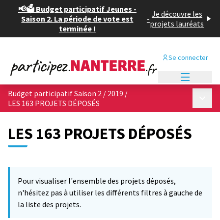
📢🗳️ Budget participatif Jeunes -
Je découvre les
Saison 2. La période de vote est
-
projets lauréats
terminée !
Se connecter
Menu princi
Budget participatif Saison 2 / 2019
/
Menu p
LES 163 PROJETS DÉPOSÉS
LES 163 PROJETS DÉPOSÉS
Passer la carte
Leaflet
|
©
OpenStreetMap
contributors
L'élément suivant est une carte qui présente les éléments de cet
+
Pour visualiser l'ensemble des projets déposés,
−
n'hésitez pas à utiliser les différents filtres à gauche de
la liste des projets.