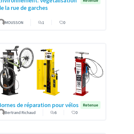
Environnement: végétalisation
Retenue
de la rue de garches
MOUSSON
1
0
Bornes de réparation pour vélos
Retenue
Bertrand Richaud
6
0