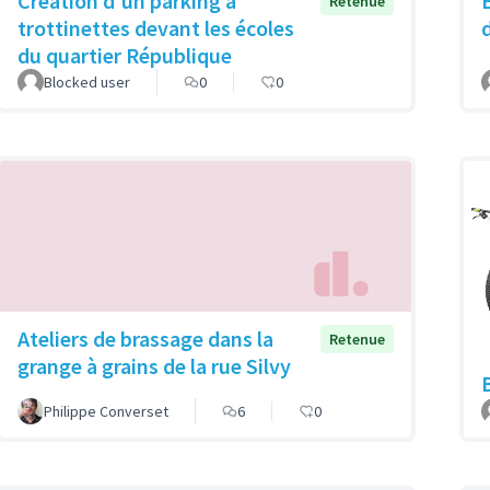
Création d'un parking à
Retenue
trottinettes devant les écoles
du quartier République
Blocked user
0
0
Ateliers de brassage dans la
Retenue
grange à grains de la rue Silvy
Philippe Converset
6
0