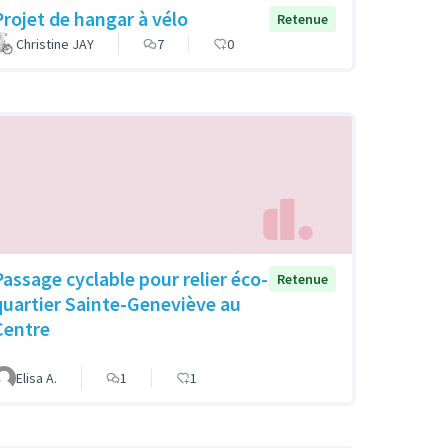
Projet de hangar à vélo
Retenue
Christine JAY
7
0
Passage cyclable pour relier éco-
Retenue
quartier Sainte-Geneviève au
Centre
Elisa A.
1
1