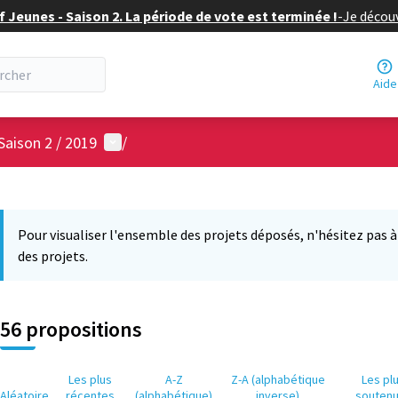
f Jeunes - Saison 2. La période de vote est terminée !
-
Je découv
Aide
Menu utilisateur
Saison 2 / 2019
/
 la carte
6
 suivant est une carte qui présente les éléments de cette page comm
Pour visualiser l'ensemble des projets déposés, n'hésitez pas à ut
des projets.
56 propositions
Les plus
A-Z
Z-A (alphabétique
Les pl
Aléatoire
récentes
(alphabétique)
inverse)
souten