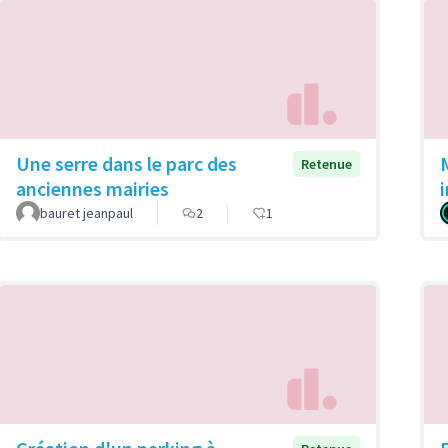
Une serre dans le parc des
Retenue
anciennes mairies
bauret jeanpaul
2
1