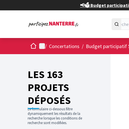
📢🗳️ Budget participati
Accueil
Menu principal
/
Concertations
/
Budget participatif 
Passer
L'élément
+
−
LES 163
PROJETS
DÉPOSÉS
Le formulaire ci-dessous filtre
dynamiquement les résultats de la
recherche lorsque les conditions de
recherche sont modifiées.