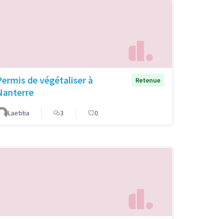
Permis de végétaliser à
Retenue
Nanterre
Laetitia
3
0