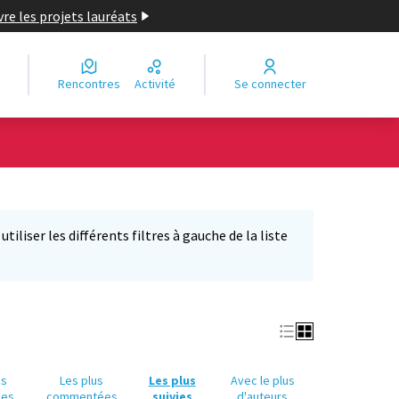
re les projets lauréats
Rencontres
Activité
Se connecter
Leaflet
|
©
OpenStreetMap
contributors
e des points de carte. L'élément peut être utilisé avec un lecteur
iliser les différents filtres à gauche de la liste
us
Les plus
Les plus
Avec le plus
ues
commentées
suivies
d'auteurs