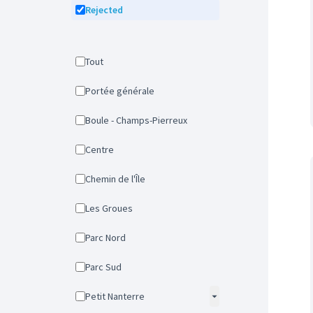
Rejected
Tout
Portée générale
Boule - Champs-Pierreux
Centre
Chemin de l'Île
Les Groues
Parc Nord
Parc Sud
Petit Nanterre