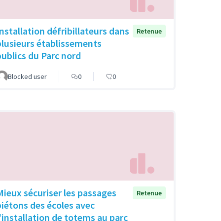
Installation défribillateurs dans
Retenue
plusieurs établissements
publics du Parc nord
Blocked user
0
0
Mieux sécuriser les passages
Retenue
piétons des écoles avec
l'installation de totems au parc