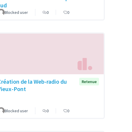
sud
Blocked user
0
0
Création de la Web-radio du
Retenue
Vieux-Pont
Blocked user
0
0