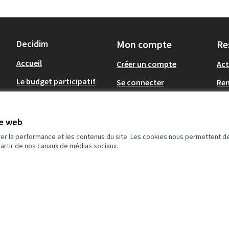
Decidim
Mon compte
Re
Accueil
Créer un compte
Act
Le budget participatif
Se connecter
Re
Concertations
Tél
de
Op
Assemblées
te web
.
rer la performance et les contenus du site. Les cookies nous permettent de
partir de nos canaux de médias sociaux.