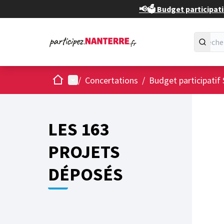
📢🗳️ Budget participati
Accueil
Menu principal
/
Concertations
/
Budget participatif 
Passer
L'élément
+
−
LES 163
PROJETS
DÉPOSÉS