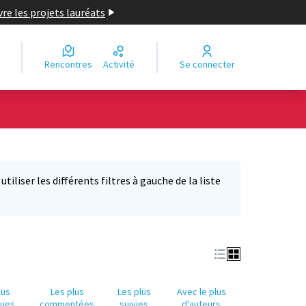
re les projets lauréats
Rencontres
Activité
Se connecter
Leaflet
|
©
OpenStreetMap
contributors
e des points de carte. L'élément peut être utilisé avec un lecteur
iliser les différents filtres à gauche de la liste
lus
Les plus
Les plus
Avec le plus
nues
commentées
suivies
d'auteurs