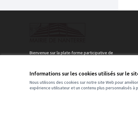
Bienvenue sur la plate-forme participative de
participez.nanterre.fr.
Bienvenue sur la plateforme participative de la Ville 
Nanterre
Informations sur les cookies utilisés sur le si
Rejoignez le mouvement, participez et décidez, ensemble
Nous utilisons des cookies sur notre site Web pour amélio
expérience utilisateur et un contenu plus personnalisés à 
Conditions d'utilisation
Paramètres des cookies
(Lien externe)
Site réalisé grâce au
logiciel libre Decidim
.