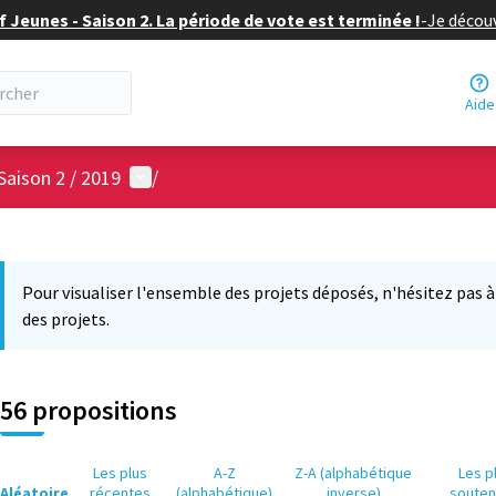
f Jeunes - Saison 2. La période de vote est terminée !
-
Je découv
Aide
Menu utilisateur
Saison 2 / 2019
/
 la carte
 suivant est une carte qui présente les éléments de cette page comm
Pour visualiser l'ensemble des projets déposés, n'hésitez pas à ut
des projets.
56 propositions
Les plus
A-Z
Z-A (alphabétique
Les p
Aléatoire
récentes
(alphabétique)
inverse)
soute