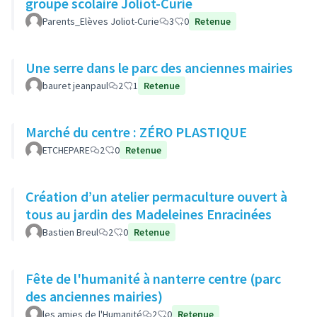
groupe scolaire Joliot-Curie
Parents_Elèves Joliot-Curie
3
0
Retenue
Une serre dans le parc des anciennes mairies
bauret jeanpaul
2
1
Retenue
Marché du centre : ZÉRO PLASTIQUE
ETCHEPARE
2
0
Retenue
Création d’un atelier permaculture ouvert à
tous au jardin des Madeleines Enracinées
Bastien Breul
2
0
Retenue
Fête de l'humanité à nanterre centre (parc
des anciennes mairies)
les amies de l'Humanité
2
0
Retenue