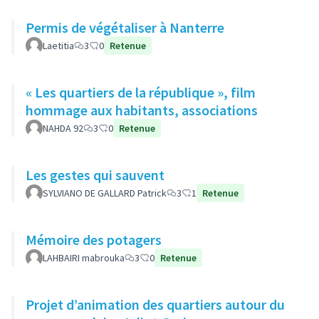
Permis de végétaliser à Nanterre
Laetitia
3
0
Retenue
« Les quartiers de la république », film
hommage aux habitants, associations
NAHDA 92
3
0
Retenue
Les gestes qui sauvent
SYLVIANO DE GALLARD Patrick
3
1
Retenue
Mémoire des potagers
LAHBAIRI mabrouka
3
0
Retenue
Projet d’animation des quartiers autour du