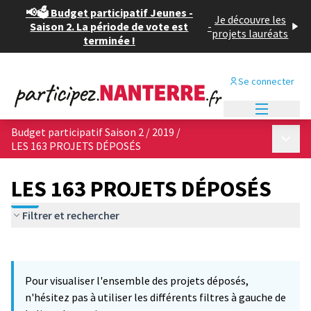
📢🗳️ Budget participatif Jeunes -
Je découvre les
Saison 2. La période de vote est
-
projets lauréats
terminée !
Se connecter
Menu princi
Budget participatif Saison 2 / 2019
/
Menu p
LES 163 PROJETS DÉPOSÉS
LES 163 PROJETS DÉPOSÉS
Filtrer et rechercher
Passer la carte
Leaflet
|
©
OpenStreetMap
contributors
7
L'élément suivant est une carte qui présente les éléments de cet
+
Pour visualiser l'ensemble des projets déposés,
−
n'hésitez pas à utiliser les différents filtres à gauche de