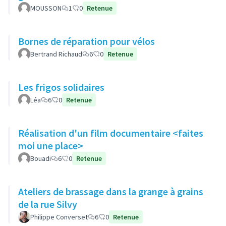
MOUSSON
1
0
Retenue
Bornes de réparation pour vélos
Bertrand Richaud
6
0
Retenue
Les frigos solidaires
Léa
6
0
Retenue
Réalisation d'un film documentaire <faites
moi une place>
Bouadi
6
0
Retenue
Ateliers de brassage dans la grange à grains
de la rue Silvy
Philippe Converset
6
0
Retenue