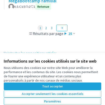
MegaBootcamp familial
A.S.C.V.S
2
1
Retenue
1
2
3
Résultats par page :
25
Voir toutes les propositions retirées
Informations sur les cookies utilisés sur le site web
Nous utilisons des cookies sur notre site Web pour améliorer la
Conditions d'utilisation
performance et les contenus du site. Les cookies nous permettent
Paramètres des cookies
de fournir une expérience utilisateur et un contenu plus
participez.nanterre.fr sur X
participez.nanterre.fr sur Facebook
participez.nanterre.fr sur Instagram
participez.nanterre.fr sur YouTube
participez.nanterre.fr sur GitHub
personnalisés à partir de nos canaux de médias sociaux.
(Lien externe)
(Lien externe)
(Lien externe)
(Lien externe)
(Lien externe)
Tout accepter
Accepter seulement les cookies essentiels
Licence Cre
(Lien extern
Paramètres
(Lien externe)
Site réalisé grâce au
logiciel libre Decidim
.