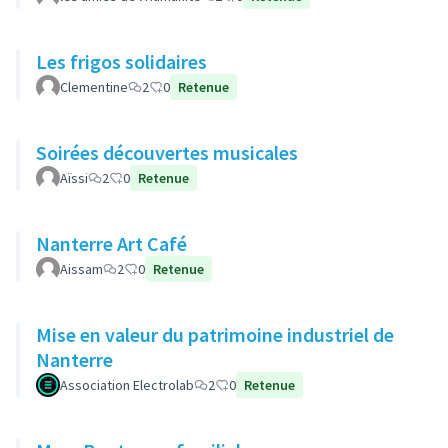
Les frigos solidaires
Clementine
2
0
Retenue
Soirées découvertes musicales
Aïssi
2
0
Retenue
Nanterre Art Café
Aissam
2
0
Retenue
Mise en valeur du patrimoine industriel de
Nanterre
Association Electrolab
2
0
Retenue