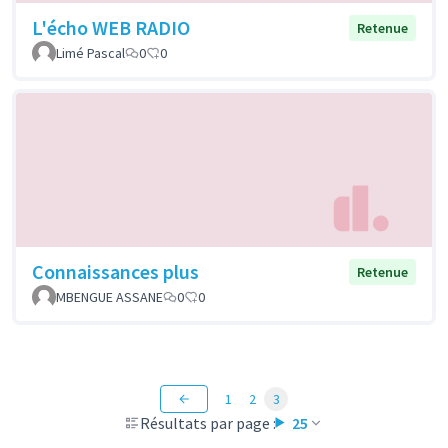
L'écho WEB RADIO
Retenue
Limé Pascal
0
0
Connaissances plus
Retenue
MBENGUE ASSANE
0
0
1
2
3
Résultats par page :
25