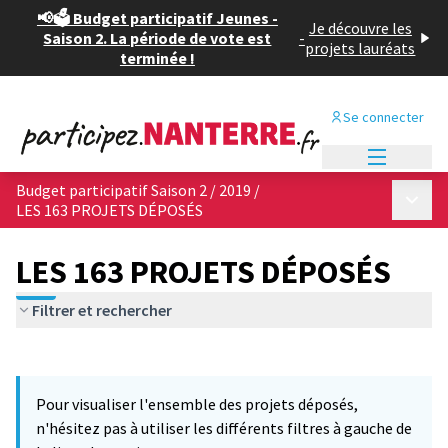
📢🗳️ Budget participatif Jeunes -
Je découvre les
Saison 2. La période de vote est
-
projets lauréats
terminée !
Se connecter
Menu princi
Budget participatif Saison 2 / 2019
/
Menu p
LES 163 PROJETS DÉPOSÉS
LES 163 PROJETS DÉPOSÉS
Filtrer et rechercher
Passer la carte
Leaflet
|
©
OpenStreetMap
contributors
L'élément suivant est une carte qui présente les éléments de cet
+
Pour visualiser l'ensemble des projets déposés,
−
n'hésitez pas à utiliser les différents filtres à gauche de