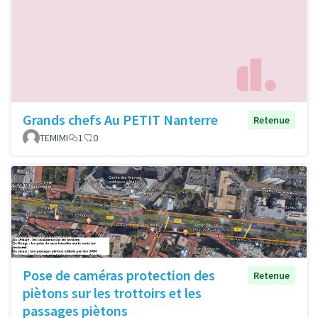
Grands chefs Au PETIT Nanterre
Retenue
TEMIMI
1
0
Pose de caméras protection des
Retenue
piètons sur les trottoirs et les
passages piètons