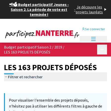
📢🗳️ Budget participatif Jeunes -
Je découvre les
Saison 2. La période de vote est
-
projets lauréats
terminée !
Se connecter
Menu princi
Budget participatif Saison 2 / 2019
/
Menu p
LES 163 PROJETS DÉPOSÉS
LES 163 PROJETS DÉPOSÉS
Filtrer et rechercher
Passer la carte
Leaflet
|
©
OpenStreetMap
contributors
6
L'élément suivant est une carte qui présente les éléments de cet
+
Pour visualiser l'ensemble des projets déposés,
−
n'hésitez pas à utiliser les différents filtres à gauche de