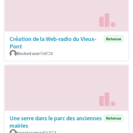
Création de la Web-radio du Vieux-
Retenue
Pont
Blocked user
0
0
Une serre dans le parc des anciennes
Retenue
mairies
bauret jeanpaul
2
1