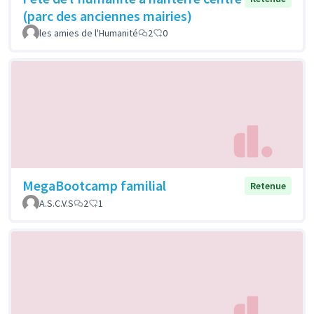
(parc des anciennes mairies)
les amies de l'Humanité
2
0
MegaBootcamp familial
Retenue
A.S.C.V.S
2
1