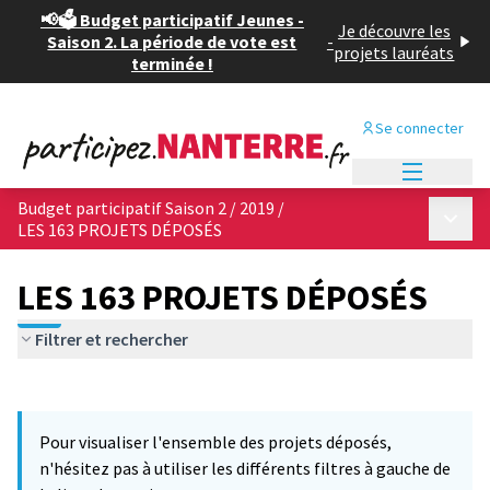
📢🗳️ Budget participatif Jeunes -
Je découvre les
Saison 2. La période de vote est
-
projets lauréats
terminée !
Se connecter
Menu princi
Budget participatif Saison 2 / 2019
/
Menu p
LES 163 PROJETS DÉPOSÉS
LES 163 PROJETS DÉPOSÉS
Filtrer et rechercher
Passer la carte
Leaflet
|
©
OpenStreetMap
contributors
6
L'élément suivant est une carte qui présente les éléments de cet
+
Pour visualiser l'ensemble des projets déposés,
−
n'hésitez pas à utiliser les différents filtres à gauche de