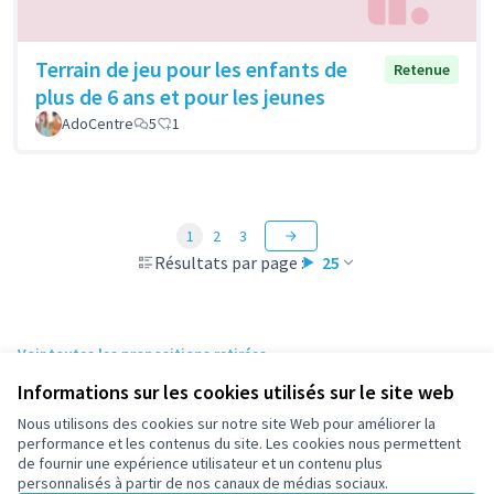
Terrain de jeu pour les enfants de
Retenue
plus de 6 ans et pour les jeunes
AdoCentre
5
1
1
2
3
Résultats par page :
25
Voir toutes les propositions retirées
Informations sur les cookies utilisés sur le site web
Nous utilisons des cookies sur notre site Web pour améliorer la
Conditions d'utilisation
performance et les contenus du site. Les cookies nous permettent
Paramètres des cookies
de fournir une expérience utilisateur et un contenu plus
participez.nanterre.fr sur X
participez.nanterre.fr sur Facebook
participez.nanterre.fr sur Instagram
participez.nanterre.fr sur YouTube
participez.nanterre.fr sur GitHub
personnalisés à partir de nos canaux de médias sociaux.