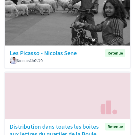
Les Picasso - Nicolas Sene
Retenue
Nicolas
0
0
Distribution dans toutes les boites
Retenue
aux lettres du quartier de la Boule