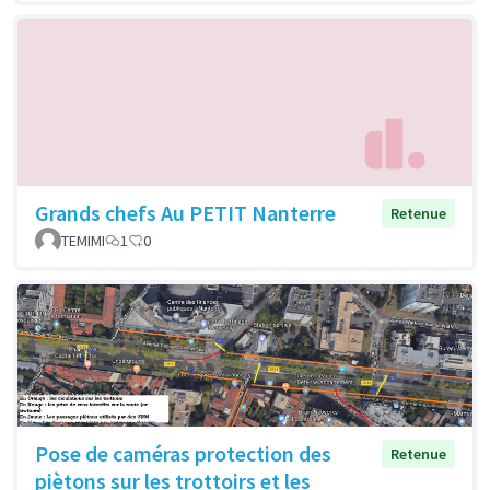
Grands chefs Au PETIT Nanterre
Retenue
TEMIMI
1
0
Pose de caméras protection des
Retenue
piètons sur les trottoirs et les