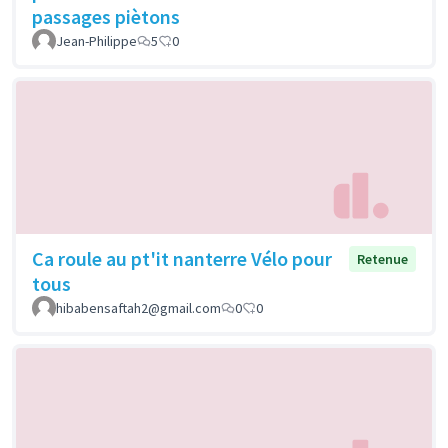
passages piètons
Jean-Philippe
5
0
Ca roule au pt'it nanterre Vélo pour
Retenue
tous
hibabensaftah2@gmail.com
0
0