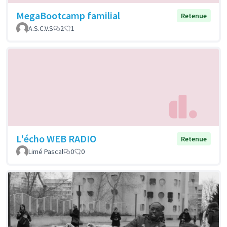
MegaBootcamp familial
Retenue
A.S.C.V.S
2
1
L'écho WEB RADIO
Retenue
Limé Pascal
0
0