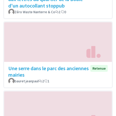
d'un autocollant stoppub
Zéro Waste Nanterre & Co
1
0
Une serre dans le parc des anciennes
Retenue
mairies
bauret jeanpaul
2
1