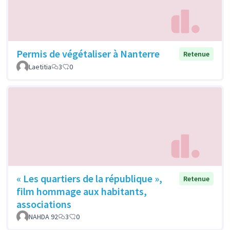
Permis de végétaliser à Nanterre
Retenue
Laetitia
3
0
« Les quartiers de la république »,
Retenue
film hommage aux habitants,
associations
NAHDA 92
3
0