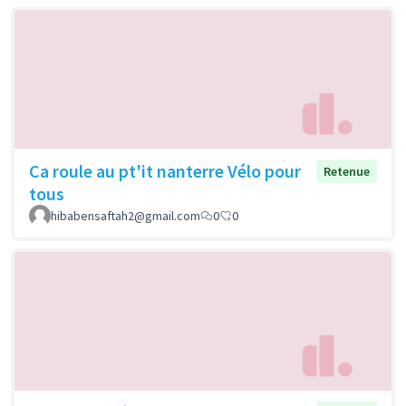
Ca roule au pt'it nanterre Vélo pour
Retenue
tous
hibabensaftah2@gmail.com
0
0