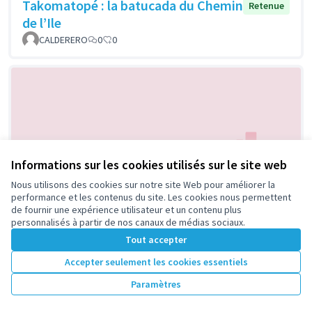
Takomatopé : la batucada du Chemin
Retenue
de l’Ile
CALDERERO
0
0
Informations sur les cookies utilisés sur le site web
Nous utilisons des cookies sur notre site Web pour améliorer la
Animations autour du livre à paraître
Retenue
performance et les contenus du site. Les cookies nous permettent
en 2019 sur le « quartier historique
de fournir une expérience utilisateur et un contenu plus
personnalisés à partir de nos canaux de médias sociaux.
de La Folie »
Tout accepter
Michel MATHYS
0
0
Accepter seulement les cookies essentiels
Paramètres