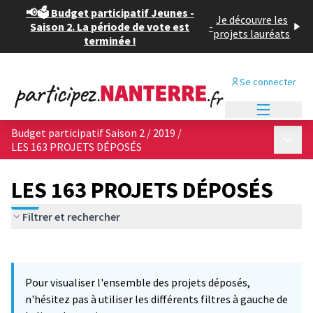
📢🗳️ Budget participatif Jeunes -
Je découvre les
Saison 2. La période de vote est
-
projets lauréats
terminée !
Se connecter
Menu princi
Budget participatif Saison 2 / 2019
/
Menu p
LES 163 PROJETS DÉPOSÉS
LES 163 PROJETS DÉPOSÉS
Filtrer et rechercher
Passer la carte
Leaflet
|
©
OpenStreetMap
contributors
12
L'élément suivant est une carte qui présente les éléments de cet
+
Pour visualiser l'ensemble des projets déposés,
−
n'hésitez pas à utiliser les différents filtres à gauche de