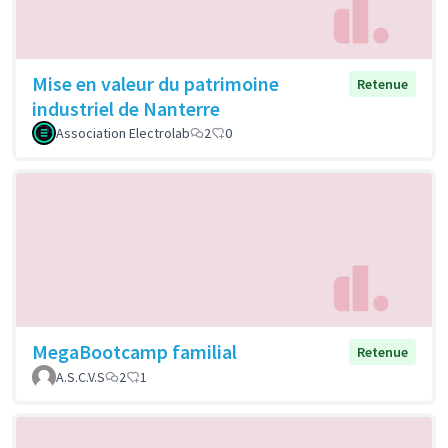
Mise en valeur du patrimoine
Retenue
industriel de Nanterre
Association Electrolab
2
0
MegaBootcamp familial
Retenue
A.S.C.V.S
2
1