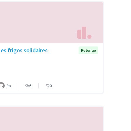
Les frigos solidaires
Retenue
Léa
6
0