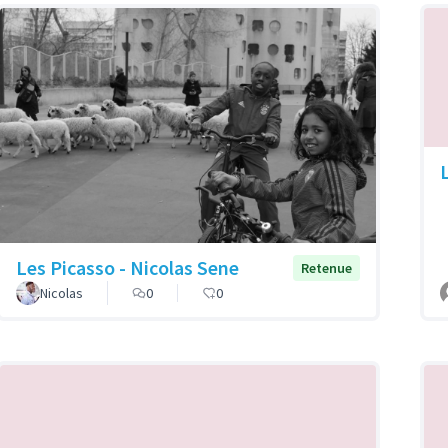
Les Picasso - Nicolas Sene
Retenue
Nicolas
0
0