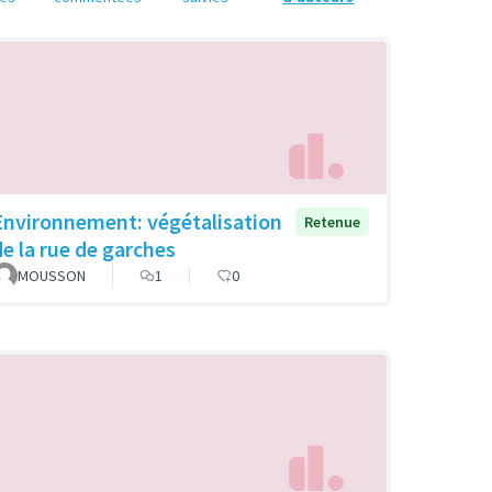
Environnement: végétalisation
Retenue
de la rue de garches
MOUSSON
1
0