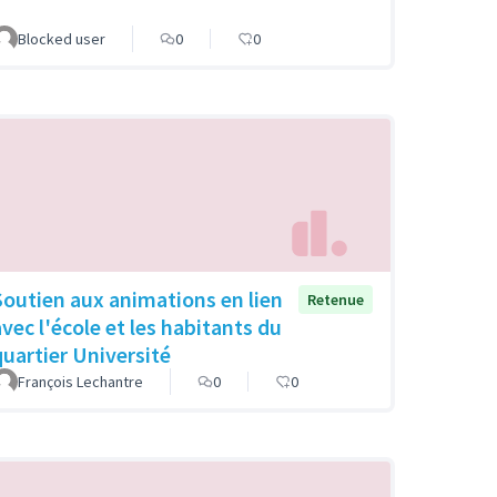
Blocked user
0
0
Soutien aux animations en lien
Retenue
avec l'école et les habitants du
quartier Université
François Lechantre
0
0