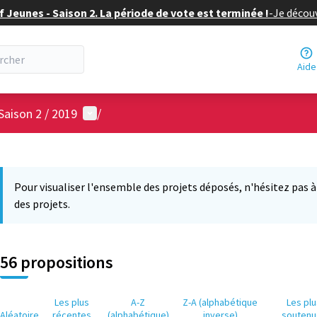
f Jeunes - Saison 2. La période de vote est terminée !
-
Je découv
Aide
Menu utilisateur
Saison 2 / 2019
/
 la carte
3
 suivant est une carte qui présente les éléments de cette page comm
Pour visualiser l'ensemble des projets déposés, n'hésitez pas à ut
des projets.
56 propositions
Les plus
A-Z
Z-A (alphabétique
Les pl
Aléatoire
récentes
(alphabétique)
inverse)
soutenu