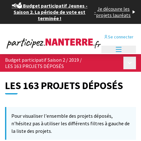
📢🗳️ Budget participatif Jeunes -
Je découvre les
Saison 2. La période de vote est
-
projets lauréats
terminée !
Se connecter
Menu princi
Budget participatif Saison 2 / 2019
/
Menu p
LES 163 PROJETS DÉPOSÉS
LES 163 PROJETS DÉPOSÉS
Passer la carte
Leaflet
|
©
OpenStreetMap
contributors
L'élément suivant est une carte qui présente les éléments de cet
+
Pour visualiser l'ensemble des projets déposés,
−
n'hésitez pas à utiliser les différents filtres à gauche de
la liste des projets.