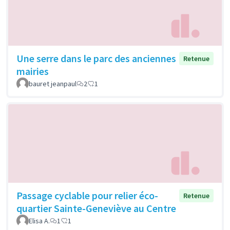
Une serre dans le parc des anciennes
Retenue
mairies
bauret jeanpaul
2
1
Passage cyclable pour relier éco-
Retenue
quartier Sainte-Geneviève au Centre
Elisa A.
1
1