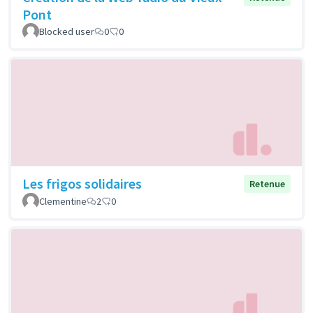
Pont
Blocked user
0
0
Les frigos solidaires
Retenue
Clementine
2
0