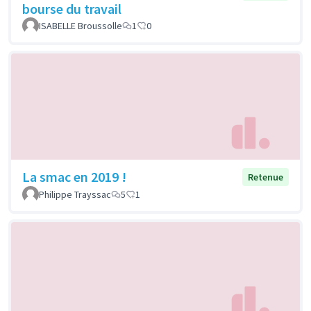
bourse du travail
ISABELLE Broussolle
1
0
La smac en 2019 !
Retenue
Philippe Trayssac
5
1