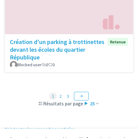
Création d'un parking à trottinettes
Retenue
devant les écoles du quartier
République
Blocked user
0
0
1
2
3
Résultats par page :
25
Voir toutes les propositions retirées