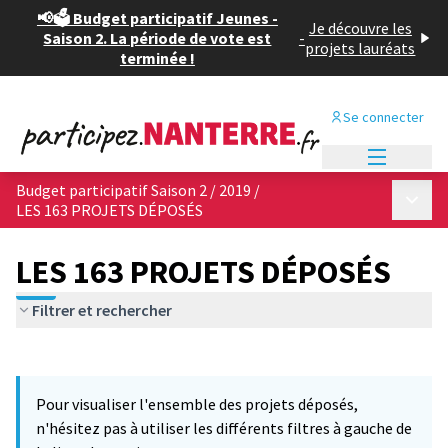
📢🗳️ Budget participatif Jeunes -
Je découvre les
Saison 2. La période de vote est
-
projets lauréats
terminée !
Se connecter
Menu princi
Budget participatif Saison 2 / 2019
/
Menu p
LES 163 PROJETS DÉPOSÉS
LES 163 PROJETS DÉPOSÉS
Filtrer et rechercher
Passer la carte
Leaflet
|
©
OpenStreetMap
contributors
6
L'élément suivant est une carte qui présente les éléments de cet
+
Pour visualiser l'ensemble des projets déposés,
−
n'hésitez pas à utiliser les différents filtres à gauche de