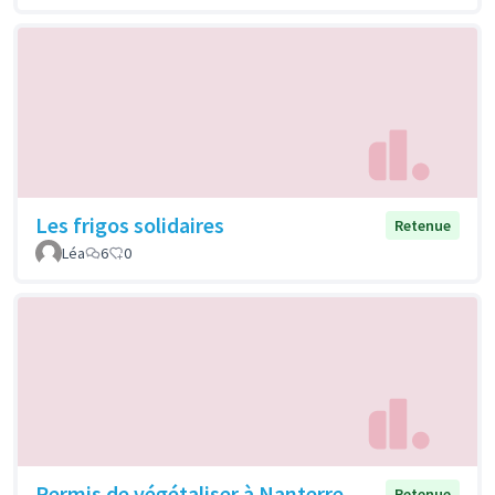
Les frigos solidaires
Retenue
Léa
6
0
Permis de végétaliser à Nanterre
Retenue