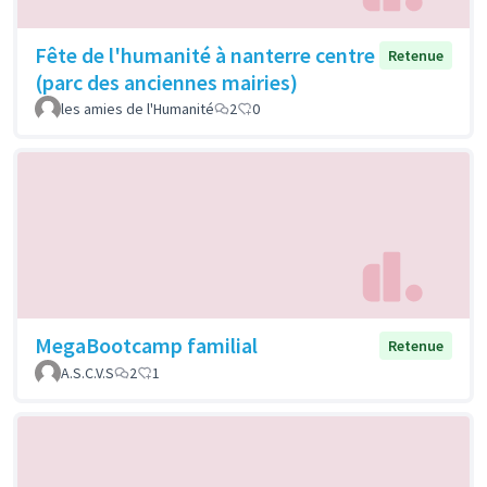
Fête de l'humanité à nanterre centre
Retenue
(parc des anciennes mairies)
les amies de l'Humanité
2
0
MegaBootcamp familial
Retenue
A.S.C.V.S
2
1