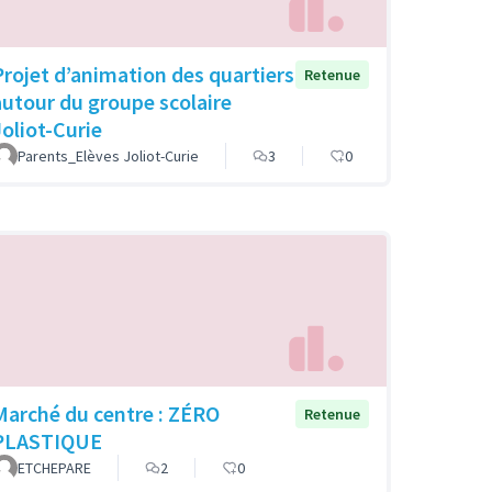
Projet d’animation des quartiers
Retenue
autour du groupe scolaire
Joliot-Curie
Parents_Elèves Joliot-Curie
3
0
Marché du centre : ZÉRO
Retenue
PLASTIQUE
ETCHEPARE
2
0