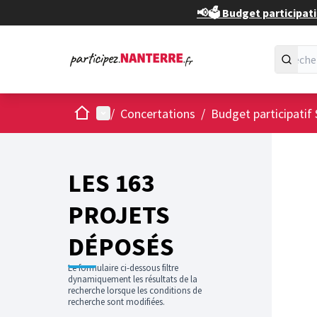
📢🗳️ Budget participati
Accueil
Menu principal
/
Concertations
/
Budget participatif 
Passer
L'élément
+
−
LES 163
PROJETS
DÉPOSÉS
Le formulaire ci-dessous filtre
dynamiquement les résultats de la
recherche lorsque les conditions de
recherche sont modifiées.