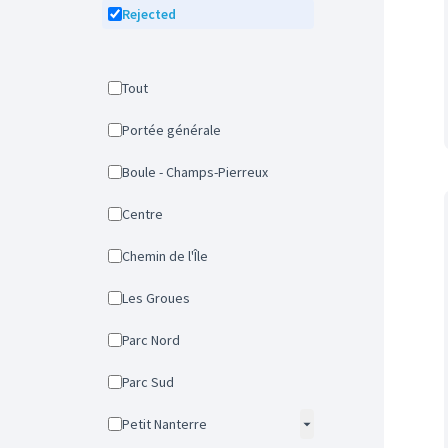
Rejected
Tout
Portée générale
Boule - Champs-Pierreux
Centre
Chemin de l'Île
Les Groues
Parc Nord
Parc Sud
Petit Nanterre