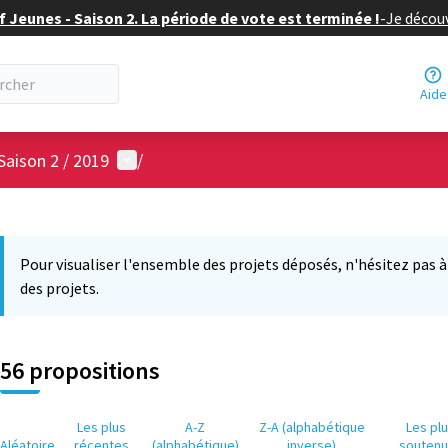
f Jeunes - Saison 2. La période de vote est terminée !
-
Je découv
Aide
Menu utilisateur
Saison 2 / 2019
/
 la carte
12
 suivant est une carte qui présente les éléments de cette page comm
Pour visualiser l'ensemble des projets déposés, n'hésitez pas à ut
des projets.
56 propositions
Les plus
A-Z
Z-A (alphabétique
Les pl
Aléatoire
récentes
(alphabétique)
inverse)
souten