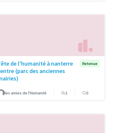
Fête de l'humanité à nanterre
Retenue
centre (parc des anciennes
mairies)
les amies de l'Humanité
2
0