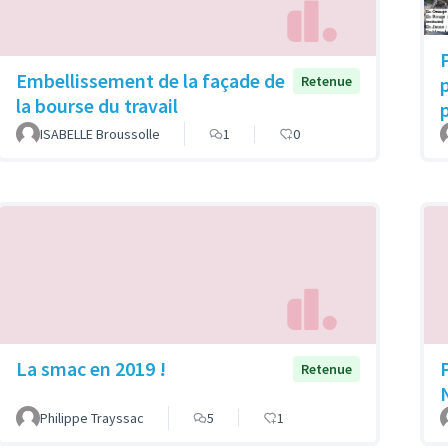
Embellissement de la façade de
p
Retenue
la bourse du travail
ISABELLE Broussolle
1
0
La smac en 2019 !
Retenue
Philippe Trayssac
5
1