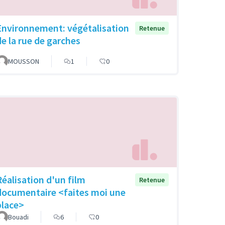
Environnement: végétalisation
Retenue
de la rue de garches
MOUSSON
1
0
Réalisation d'un film
Retenue
documentaire <faites moi une
place>
Bouadi
6
0