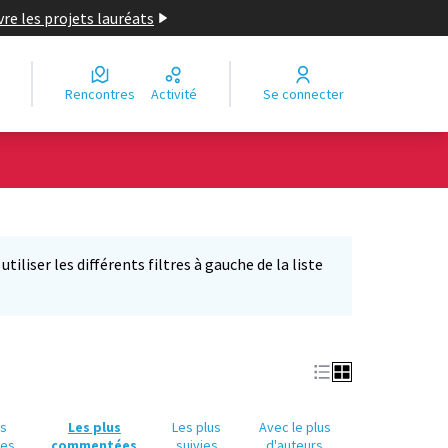
re les projets lauréats
Rencontres
Activité
Se connecter
Leaflet
|
©
OpenStreetMap
contributors
e des points de carte. L'élément peut être utilisé avec un lecteur
iliser les différents filtres à gauche de la liste
us
Les plus
Les plus
Avec le plus
ues
commentées
suivies
d'auteurs