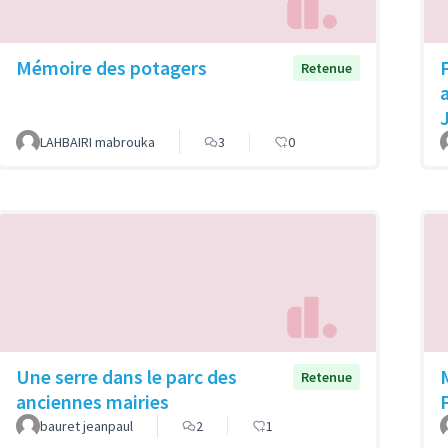
Mémoire des potagers
Retenue
LAHBAIRI mabrouka
3
0
Une serre dans le parc des
Retenue
anciennes mairies
bauret jeanpaul
2
1