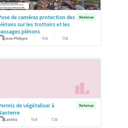
Pose de caméras protection des
Retenue
iètons sur les trottoirs et les
passages piètons
Jean-Philippe
5
0
Permis de végétaliser à
Retenue
Nanterre
Laetitia
3
0