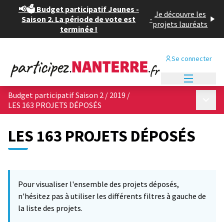
📢🗳️ Budget participatif Jeunes -
Je découvre les
Saison 2. La période de vote est
-
projets lauréats
terminée !
Se connecter
Menu princi
Budget participatif Saison 2 / 2019
/
Menu p
LES 163 PROJETS DÉPOSÉS
LES 163 PROJETS DÉPOSÉS
Passer la carte
Leaflet
|
©
OpenStreetMap
contributors
L'élément suivant est une carte qui présente les éléments de cet
+
Pour visualiser l'ensemble des projets déposés,
−
n'hésitez pas à utiliser les différents filtres à gauche de
la liste des projets.