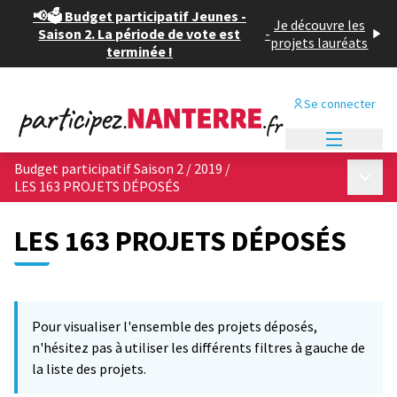
📢🗳️ Budget participatif Jeunes -
Je découvre les
Saison 2. La période de vote est
-
projets lauréats
terminée !
Se connecter
Menu princi
Budget participatif Saison 2 / 2019
/
Menu p
LES 163 PROJETS DÉPOSÉS
LES 163 PROJETS DÉPOSÉS
Passer la carte
Leaflet
|
©
OpenStreetMap
contributors
L'élément suivant est une carte qui présente les éléments de cet
+
Pour visualiser l'ensemble des projets déposés,
−
n'hésitez pas à utiliser les différents filtres à gauche de
la liste des projets.