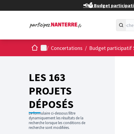
📢🗳️ Budget participati
Accueil
Menu principal
/
Concertations
/
Budget participatif 
Passer
L'élément
+
−
LES 163
PROJETS
DÉPOSÉS
Le formulaire ci-dessous filtre
dynamiquement les résultats de la
recherche lorsque les conditions de
recherche sont modifiées.