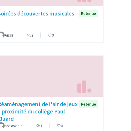
Soirées découvertes musicales
Retenue
Aïssi
2
0
Réaménagement de l'air de jeux
Retenue
à proximité du collège Paul
Eluard
arc avenir
1
0