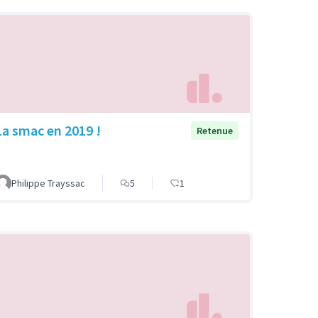
La smac en 2019 !
Retenue
Philippe Trayssac
5
1