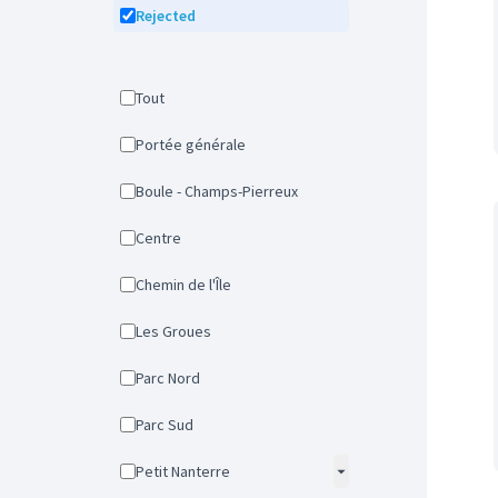
Rejected
Tout
Portée générale
Boule - Champs-Pierreux
Centre
Chemin de l'Île
Les Groues
Parc Nord
Parc Sud
Petit Nanterre