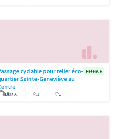
Passage cyclable pour relier éco-
Retenue
quartier Sainte-Geneviève au
Centre
Elisa A.
1
1