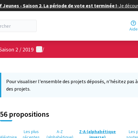
f Jeunes - Saison 2. La période de vote est terminée !
-
Je découv
Aide
Menu utilisateur
Saison 2 / 2019
/
 la carte
12
 suivant est une carte qui présente les éléments de cette page comm
Pour visualiser l'ensemble des projets déposés, n'hésitez pas à ut
des projets.
56 propositions
Les plus
A-Z
Z-A (alphabétique
Les 
Aléatoire
récentes
(alphabétique)
inverse)
soute