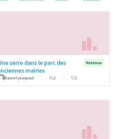
Une serre dans le parc des
Retenue
anciennes mairies
bauret jeanpaul
2
1