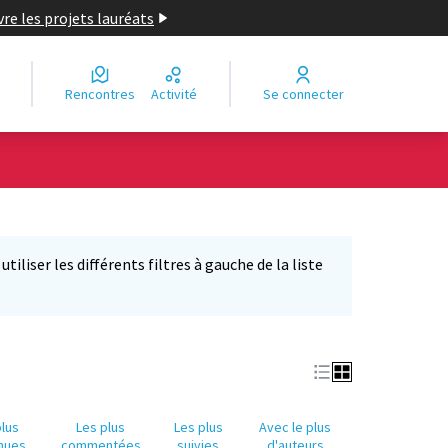
re les projets lauréats
Rencontres
Activité
Se connecter
Leaflet
|
©
OpenStreetMap
contributors
e des points de carte. L'élément peut être utilisé avec un lecteur
iliser les différents filtres à gauche de la liste
plus
Les plus
Les plus
Avec le plus
nues
commentées
suivies
d'auteurs