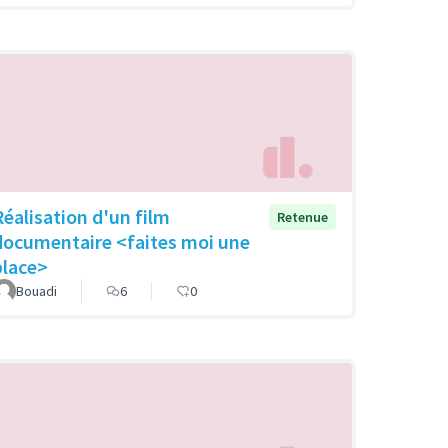
Réalisation d'un film
Retenue
documentaire <faites moi une
place>
Bouadi
6
0