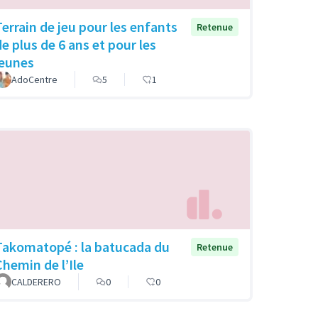
Terrain de jeu pour les enfants
Retenue
de plus de 6 ans et pour les
jeunes
AdoCentre
5
1
Takomatopé : la batucada du
Retenue
Chemin de l’Ile
CALDERERO
0
0