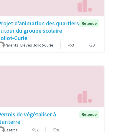
Projet d’animation des quartiers
Retenue
autour du groupe scolaire
Joliot-Curie
Parents_Elèves Joliot-Curie
3
0
Permis de végétaliser à
Retenue
Nanterre
Laetitia
3
0