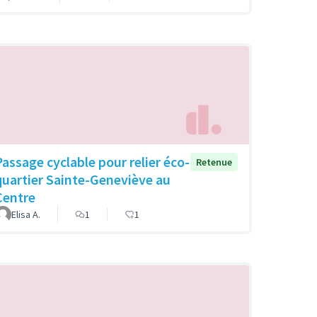
Passage cyclable pour relier éco-
Retenue
quartier Sainte-Geneviève au
Centre
Elisa A.
1
1