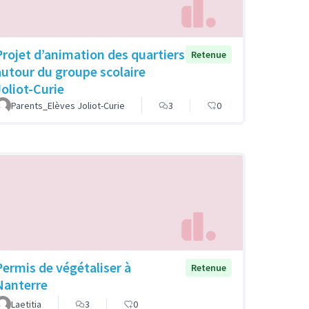
Projet d’animation des quartiers
Retenue
autour du groupe scolaire
Joliot-Curie
Parents_Elèves Joliot-Curie
3
0
Permis de végétaliser à
Retenue
Nanterre
Laetitia
3
0