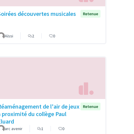
Soirées découvertes musicales
Retenue
Aïssi
2
0
Réaménagement de l'air de jeux
Retenue
à proximité du collège Paul
Eluard
arc avenir
1
0