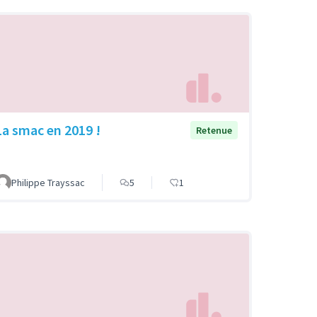
La smac en 2019 !
Retenue
Philippe Trayssac
5
1