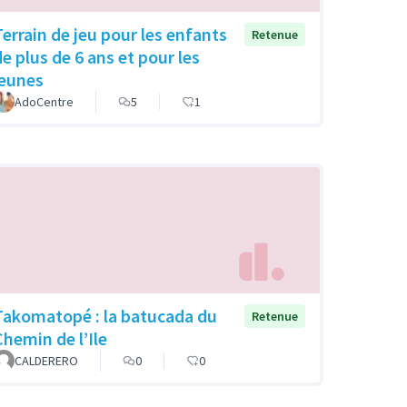
Terrain de jeu pour les enfants
Retenue
de plus de 6 ans et pour les
jeunes
AdoCentre
5
1
Takomatopé : la batucada du
Retenue
Chemin de l’Ile
CALDERERO
0
0