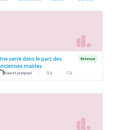
Une serre dans le parc des
Retenue
anciennes mairies
bauret jeanpaul
2
1