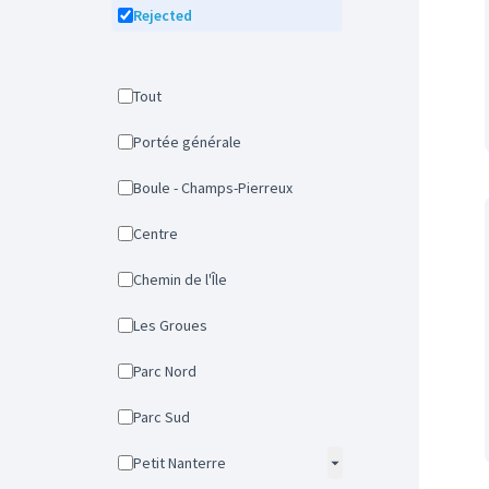
Rejected
Tout
Portée générale
Boule - Champs-Pierreux
Centre
Chemin de l'Île
Les Groues
Parc Nord
Parc Sud
Petit Nanterre