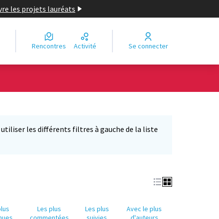
re les projets lauréats
Rencontres
Activité
Se connecter
Leaflet
|
©
OpenStreetMap
contributors
e des points de carte. L'élément peut être utilisé avec un lecteur
iliser les différents filtres à gauche de la liste
plus
Les plus
Les plus
Avec le plus
nues
commentées
suivies
d'auteurs