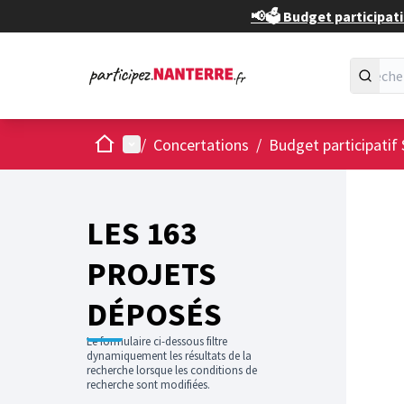
📢🗳️ Budget participati
Accueil
Menu principal
/
Concertations
/
Budget participatif 
Passer
L'élément
+
−
LES 163
PROJETS
DÉPOSÉS
Le formulaire ci-dessous filtre
dynamiquement les résultats de la
recherche lorsque les conditions de
recherche sont modifiées.