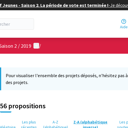
f Jeunes - Saison 2. La période de vote est terminée !
-
Je découv
Aide
Menu utilisateur
Saison 2 / 2019
/
 la carte
12
 suivant est une carte qui présente les éléments de cette page comm
Pour visualiser l'ensemble des projets déposés, n'hésitez pas à ut
des projets.
56 propositions
Les plus
A-Z
Z-A (alphabétique
Les 
Aléatoire
récentes
(alphabétique)
inverse)
soute