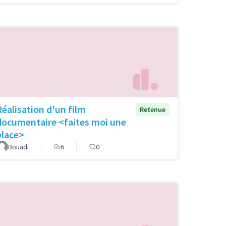
Réalisation d'un film
Retenue
documentaire <faites moi une
place>
Bouadi
6
0