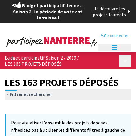
📢🗳️ Budget participatif Jeunes -
Je découvre les
Saison 2. La période de vote est
-
projets lauréats
terminée !
Se connecter
Menu princi
Budget participatif Saison 2 / 2019
/
Menu p
LES 163 PROJETS DÉPOSÉS
LES 163 PROJETS DÉPOSÉS
Filtrer et rechercher
Passer la carte
Leaflet
|
©
OpenStreetMap
contributors
L'élément suivant est une carte qui présente les éléments de cet
+
Pour visualiser l'ensemble des projets déposés,
−
n'hésitez pas à utiliser les différents filtres à gauche de