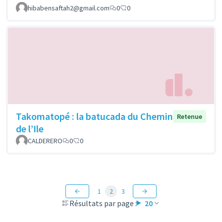
hibabensaftah2@gmail.com
0
0
Takomatopé : la batucada du Chemin
Retenue
de l’Ile
CALDERERO
0
0
1
2
3
Résultats par page :
20