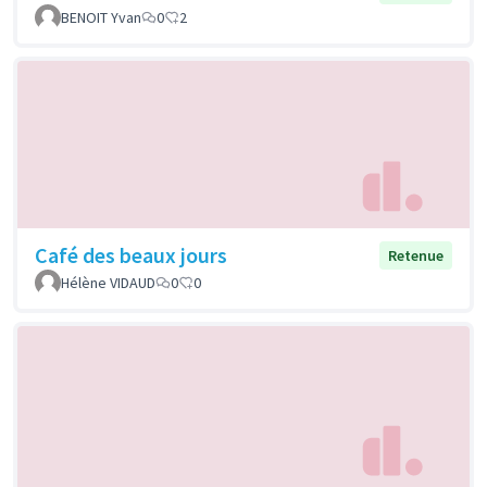
BENOIT Yvan
0
2
Café des beaux jours
Retenue
Hélène VIDAUD
0
0