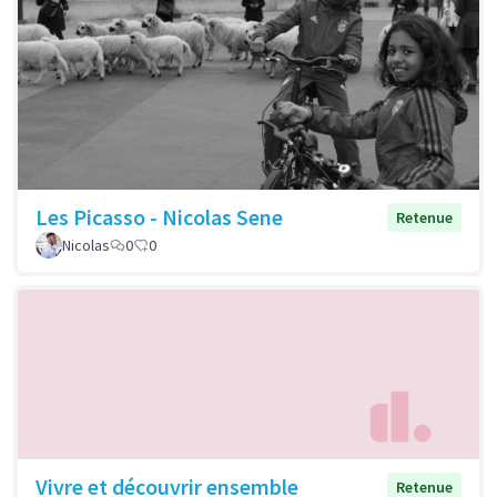
Les Picasso - Nicolas Sene
Retenue
Nicolas
0
0
Vivre et découvrir ensemble
Retenue