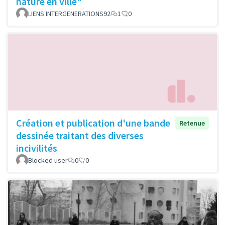
nature en ville"
LIENS INTERGENERATIONS92
1
0
Création et publication d'une bande
Retenue
dessinée traitant des diverses
incivilités
Blocked user
0
0