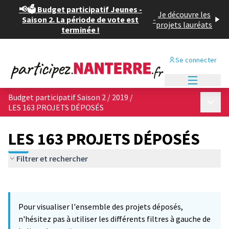
📢🗳️ Budget participatif Jeunes -
Je découvre les
Saison 2. La période de vote est
-
projets lauréats
terminée !
Se connecter
Menu princi
Budget participatif Saison 2 / 2019
/
Menu p
LES 163 PROJETS DÉPOSÉS
LES 163 PROJETS DÉPOSÉS
Filtrer et rechercher
Passer la carte
Leaflet
|
©
OpenStreetMap
contributors
L'élément suivant est une carte qui présente les éléments de cet
+
Pour visualiser l'ensemble des projets déposés,
−
n'hésitez pas à utiliser les différents filtres à gauche de