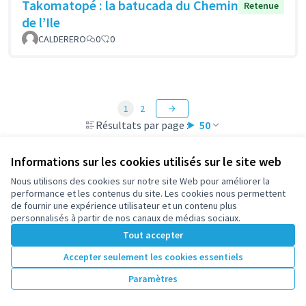
Takomatopé : la batucada du Chemin
Retenue
de l’Ile
CALDERERO
0
0
1
2
Résultats par page :
50
Informations sur les cookies utilisés sur le site web
Nous utilisons des cookies sur notre site Web pour améliorer la
Voir toutes les propositions retirées
performance et les contenus du site. Les cookies nous permettent
de fournir une expérience utilisateur et un contenu plus
personnalisés à partir de nos canaux de médias sociaux.
Conditions d'utilisation
Tout accepter
Paramètres des cookies
participez.nanterre.fr sur X
participez.nanterre.fr sur Facebook
participez.nanterre.fr sur Instagram
participez.nanterre.fr sur YouTube
participez.nanterre.fr sur GitHub
Accepter seulement les cookies essentiels
(Lien externe)
(Lien externe)
(Lien externe)
(Lien externe)
(Lien externe)
Paramètres