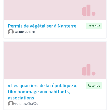
Permis de végétaliser à Nanterre
Retenue
Laetitia
3
0
« Les quartiers de la république »,
Retenue
film hommage aux habitants,
associations
NAHDA 92
3
0