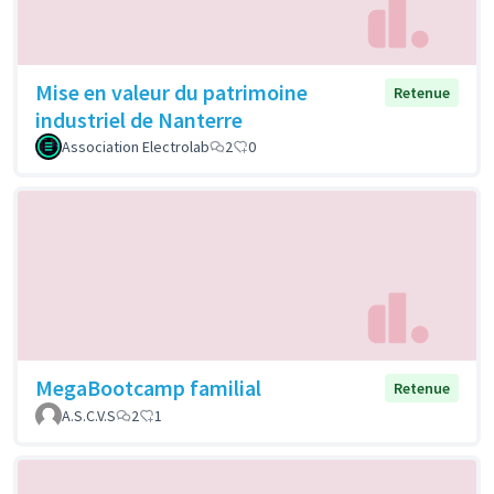
Mise en valeur du patrimoine
Retenue
industriel de Nanterre
Association Electrolab
2
0
MegaBootcamp familial
Retenue
A.S.C.V.S
2
1