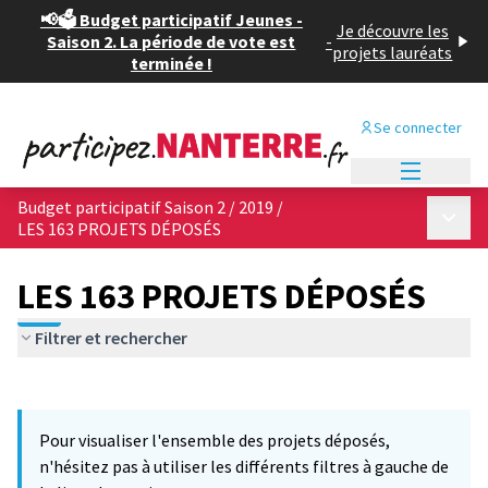
📢🗳️ Budget participatif Jeunes -
Je découvre les
Saison 2. La période de vote est
-
projets lauréats
terminée !
Se connecter
Menu princi
Budget participatif Saison 2 / 2019
/
Menu p
LES 163 PROJETS DÉPOSÉS
LES 163 PROJETS DÉPOSÉS
Filtrer et rechercher
Passer la carte
Leaflet
|
©
OpenStreetMap
contributors
12
L'élément suivant est une carte qui présente les éléments de cet
+
Pour visualiser l'ensemble des projets déposés,
−
n'hésitez pas à utiliser les différents filtres à gauche de