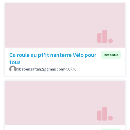
Ca roule au pt'it nanterre Vélo pour
Retenue
tous
hibabensaftah2@gmail.com
0
0