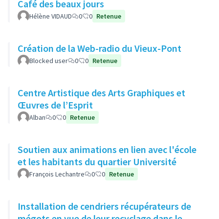
Café des beaux jours
Hélène VIDAUD
0
0
Retenue
Création de la Web-radio du Vieux-Pont
Blocked user
0
0
Retenue
Centre Artistique des Arts Graphiques et
Œuvres de l’Esprit
Alban
0
0
Retenue
Soutien aux animations en lien avec l'école
et les habitants du quartier Université
François Lechantre
0
0
Retenue
Installation de cendriers récupérateurs de
mégots en vue de leur recyclage dans le