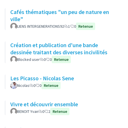
Cafés thématiques "un peu de nature en
ville"
LIENS INTERGENERATIONS92
1
0
Retenue
Création et publication d'une bande
dessinée traitant des diverses incivilités
Blocked user
0
0
Retenue
Les Picasso - Nicolas Sene
Nicolas
0
0
Retenue
Vivre et découvrir ensemble
BENOIT Yvan
0
2
Retenue