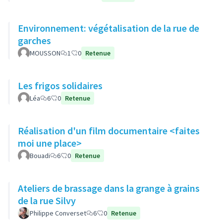
Environnement: végétalisation de la rue de
garches
MOUSSON
1
0
Retenue
Les frigos solidaires
Léa
6
0
Retenue
Réalisation d'un film documentaire <faites
moi une place>
Bouadi
6
0
Retenue
Ateliers de brassage dans la grange à grains
de la rue Silvy
Philippe Converset
6
0
Retenue