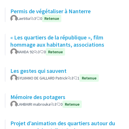
Permis de végétaliser à Nanterre
Laetitia
3
0
Retenue
« Les quartiers de la république », film
hommage aux habitants, associations
NAHDA 92
3
0
Retenue
Les gestes qui sauvent
SYLVIANO DE GALLARD Patrick
3
1
Retenue
Mémoire des potagers
LAHBAIRI mabrouka
3
0
Retenue
Projet d’animation des quartiers autour du