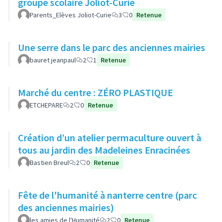
groupe scolaire Joliot-Curie
Parents_Elèves Joliot-Curie
3
0
Retenue
Une serre dans le parc des anciennes mairies
bauret jeanpaul
2
1
Retenue
Marché du centre : ZÉRO PLASTIQUE
ETCHEPARE
2
0
Retenue
Création d’un atelier permaculture ouvert à
tous au jardin des Madeleines Enracinées
Bastien Breul
2
0
Retenue
Fête de l'humanité à nanterre centre (parc
des anciennes mairies)
les amies de l'Humanité
2
0
Retenue