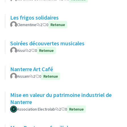
Les frigos solidaires
Clementine
2
0
Retenue
Soirées découvertes musicales
Aïssi
2
0
Retenue
Nanterre Art Café
Aissam
2
0
Retenue
Mise en valeur du patrimoine industriel de
Nanterre
Association Electrolab
2
0
Retenue