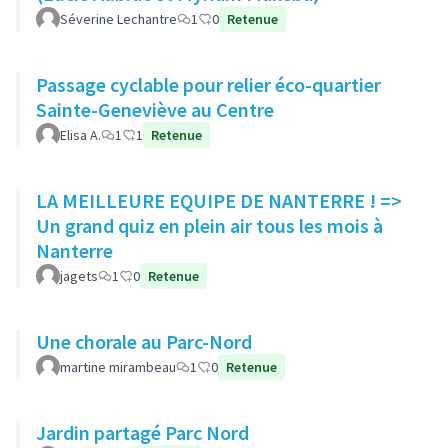
Séverine Lechantre
1
0
Retenue
Passage cyclable pour relier éco-quartier
Sainte-Geneviève au Centre
Elisa A.
1
1
Retenue
LA MEILLEURE EQUIPE DE NANTERRE ! =>
Un grand quiz en plein air tous les mois à
Nanterre
jagets
1
0
Retenue
Une chorale au Parc-Nord
martine mirambeau
1
0
Retenue
Jardin partagé Parc Nord