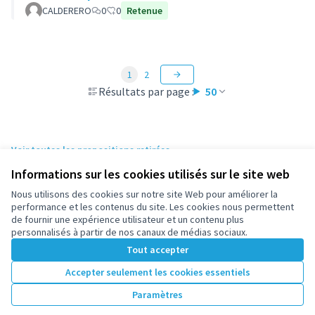
CALDERERO
0
0
Retenue
1
2
Résultats par page :
50
Voir toutes les propositions retirées
Informations sur les cookies utilisés sur le site web
Nous utilisons des cookies sur notre site Web pour améliorer la
Conditions d'utilisation
performance et les contenus du site. Les cookies nous permettent
Paramètres des cookies
de fournir une expérience utilisateur et un contenu plus
participez.nanterre.fr sur X
participez.nanterre.fr sur Facebook
participez.nanterre.fr sur Instagram
participez.nanterre.fr sur YouTube
participez.nanterre.fr sur GitHub
personnalisés à partir de nos canaux de médias sociaux.
(Lien externe)
(Lien externe)
(Lien externe)
(Lien externe)
(Lien externe)
Tout accepter
Accepter seulement les cookies essentiels
Licence Cre
(Lien extern
Paramètres
(Lien externe)
Site réalisé grâce au
logiciel libre Decidim
.
(Lien externe)