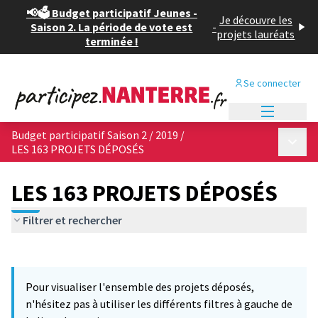
📢🗳️ Budget participatif Jeunes -
Je découvre les
Saison 2. La période de vote est
-
projets lauréats
terminée !
Se connecter
Menu princi
Budget participatif Saison 2 / 2019
/
Menu p
LES 163 PROJETS DÉPOSÉS
LES 163 PROJETS DÉPOSÉS
Filtrer et rechercher
Passer la carte
Leaflet
|
©
OpenStreetMap
contributors
12
L'élément suivant est une carte qui présente les éléments de cet
+
Pour visualiser l'ensemble des projets déposés,
−
n'hésitez pas à utiliser les différents filtres à gauche de