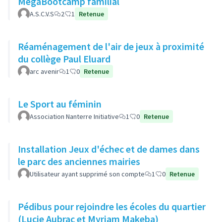
MegaBootcamp familial
A.S.C.V.S
2
1
Retenue
Réaménagement de l'air de jeux à proximité
du collège Paul Eluard
arc avenir
1
0
Retenue
Le Sport au féminin
Association Nanterre Initiative
1
0
Retenue
Installation Jeux d'échec et de dames dans
le parc des anciennes mairies
Utilisateur ayant supprimé son compte
1
0
Retenue
Pédibus pour rejoindre les écoles du quartier
(Lucie Aubrac et Myriam Makeba)