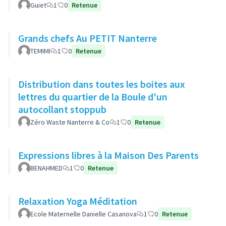
Guiet
1
0
Retenue
Grands chefs Au PETIT Nanterre
TEMIMI
1
0
Retenue
Distribution dans toutes les boites aux
lettres du quartier de la Boule d'un
autocollant stoppub
Zéro Waste Nanterre & Co
1
0
Retenue
Expressions libres à la Maison Des Parents
BENAHMED
1
0
Retenue
Relaxation Yoga Méditation
Ecole Maternelle Danielle Casanova
1
0
Retenue