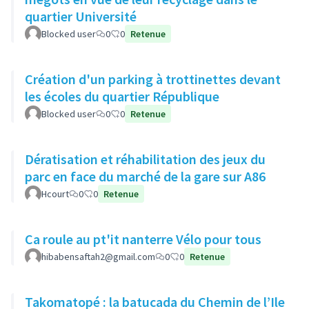
quartier Université
Blocked user
0
0
Retenue
Création d'un parking à trottinettes devant
les écoles du quartier République
Blocked user
0
0
Retenue
Dératisation et réhabilitation des jeux du
parc en face du marché de la gare sur A86
Hcourt
0
0
Retenue
Ca roule au pt'it nanterre Vélo pour tous
hibabensaftah2@gmail.com
0
0
Retenue
Takomatopé : la batucada du Chemin de l’Ile