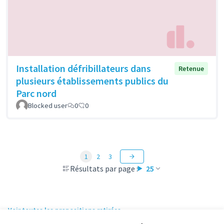
Installation défribillateurs dans
Retenue
plusieurs établissements publics du
Parc nord
Blocked user
0
0
1
2
3
Résultats par page :
25
Voir toutes les propositions retirées