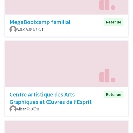
MegaBootcamp familial
Retenue
A.S.C.V.S
2
1
Centre Artistique des Arts
Retenue
Graphiques et Œuvres de l’Esprit
Alban
0
0