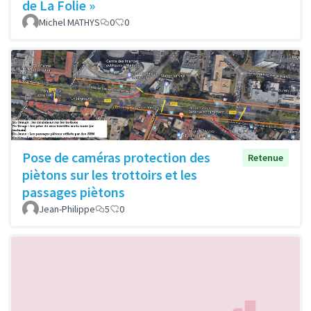
de La Folie »
Michel MATHYS
0
0
Pose de caméras protection des
Retenue
piètons sur les trottoirs et les
passages piètons
Jean-Philippe
5
0