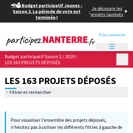
📢🗳️ Budget participatif Jeunes -
Je découvre les
Saison 2. La période de vote est
-
projets lauréats
terminée !
Se connecter
Menu princi
Budget participatif Saison 2 / 2019
/
Menu p
LES 163 PROJETS DÉPOSÉS
LES 163 PROJETS DÉPOSÉS
Filtrer et rechercher
Passer la carte
Leaflet
|
©
OpenStreetMap
contributors
3
L'élément suivant est une carte qui présente les éléments de cet
+
Pour visualiser l'ensemble des projets déposés,
−
n'hésitez pas à utiliser les différents filtres à gauche de